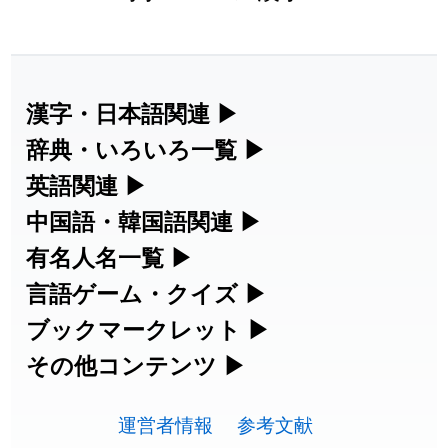
漢字・日本語関連
▶
漢字の読み方検索、手書き入力、書き順
辞典・いろいろ一覧
▶
練習など、日本語学習に役立つツールを
部首・画数別の漢字一覧、熟語辞典、地
英語関連
▶
集めています。
名・駅名検索など、各種リファレンスツ
カタカナ語・略語の意味検索、発音記
中国語・韓国語関連
▶
ールです。
号、リスニング練習など英語学習ツール
中国語のピンイン変換、韓国語の手書き
有名人名一覧
▶
人名漢字辞典 - 読み方検索
です。
入力など、アジア言語学習ツールです。
海外セレブやスポーツ選手の名前の読み
言語ゲーム・クイズ
▶
部首画数別漢字一覧
方・発音を確認できます。
四字熟語パズルや漢字クイズなど、楽し
ブックマークレット
▶
手書き漢字入力
カタカナ語の意味・発音・類語辞典
手書き中国語入力 変換ツール
みながら学べるゲームです。
ブラウザに登録して、どのサイトからで
その他コンテンツ
▶
常用漢字一覧
海外有名人の苗字・名前一覧と発音
も漢字や英語を検索できる便利ツールで
漢字の書き方・書き順 書き取り練習
絵文字の意味、特殊記号の読み方など、
英語の発音記号一覧
ピンイン一覧表
漢字ゲーム一覧
す。
運営者情報
参考文献
🔊
その他の便利ツールです。
人名用漢字一覧
帳