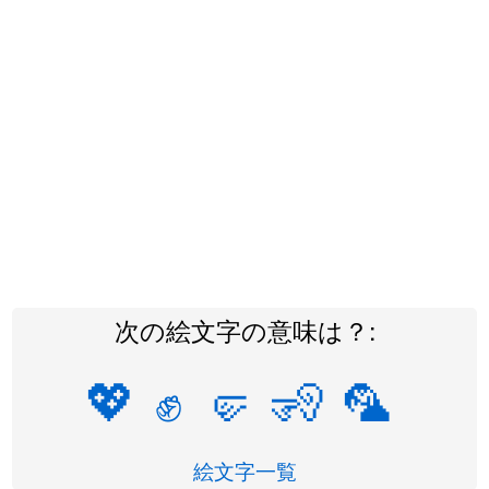
次の絵文字の意味は？:
💖
✊
🤛
🧏
🦜
絵文字一覧