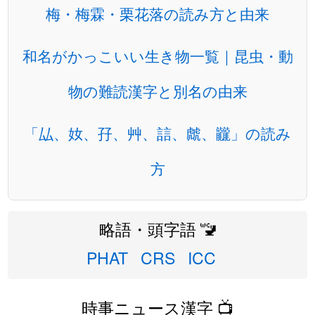
梅・梅霖・栗花落の読み方と由来
和名がかっこいい生き物一覧｜昆虫・動
物の難読漢字と別名の由来
「厸、奻、孖、艸、誩、虤、龖」の読み
方
略語・頭字語 🚾
PHAT
CRS
ICC
時事ニュース漢字 📺