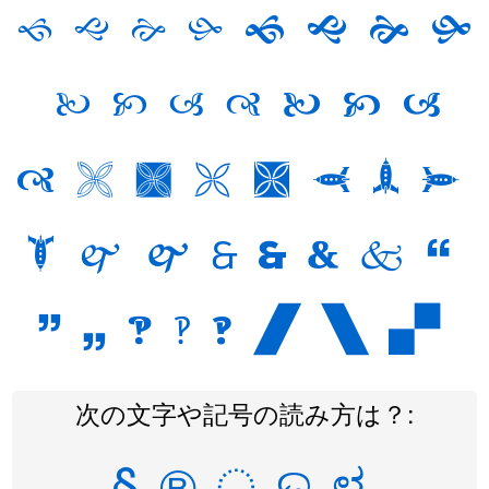
🙘
🙙
🙚
🙛
🙜
🙝
🙞
🙟
🙠
🙡
🙢
🙣
🙤
🙥
🙦
🙧
🙨
🙩
🙪
🙫
🙬
🙭
🙮
🙯
🙰
🙱
🙲
🙳
🙴
🙵
🙶
🙷
🙸
🙹
🙺
🙻
🙼
🙽
🙾
次の文字や記号の読み方は？:
§
®
ৄ
ତ
ಳ