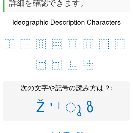
詳細を確認できます。
Ideographic Description Characters
⿰
⿱
⿲
⿳
⿴
⿵
⿶
⿷
⿸
⿹
⿺
⿻
次の文字や記号の読み方は？:
Ž
ʹ
ˡ
ു
ზ