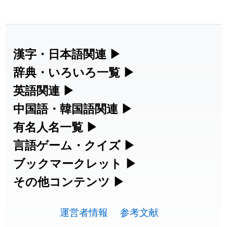
漢字・日本語関連
▶
漢字の読み方検索、手書き入力、書き順
辞典・いろいろ一覧
▶
練習など、日本語学習に役立つツールを
部首・画数別の漢字一覧、熟語辞典、地
英語関連
▶
集めています。
名・駅名検索など、各種リファレンスツ
カタカナ語・略語の意味検索、発音記
中国語・韓国語関連
▶
ールです。
号、リスニング練習など英語学習ツール
中国語のピンイン変換、韓国語の手書き
有名人名一覧
▶
人名漢字辞典 - 読み方検索
です。
入力など、アジア言語学習ツールです。
海外セレブやスポーツ選手の名前の読み
言語ゲーム・クイズ
▶
部首画数別漢字一覧
方・発音を確認できます。
四字熟語パズルや漢字クイズなど、楽し
ブックマークレット
▶
手書き漢字入力
カタカナ語の意味・発音・類語辞典
手書き中国語入力 変換ツール
みながら学べるゲームです。
ブラウザに登録して、どのサイトからで
その他コンテンツ
▶
常用漢字一覧
海外有名人の苗字・名前一覧と発音
も漢字や英語を検索できる便利ツールで
漢字の書き方・書き順 書き取り練習
絵文字の意味、特殊記号の読み方など、
英語の発音記号一覧
ピンイン一覧表
漢字ゲーム一覧
す。
運営者情報
参考文献
🔊
その他の便利ツールです。
人名用漢字一覧
帳