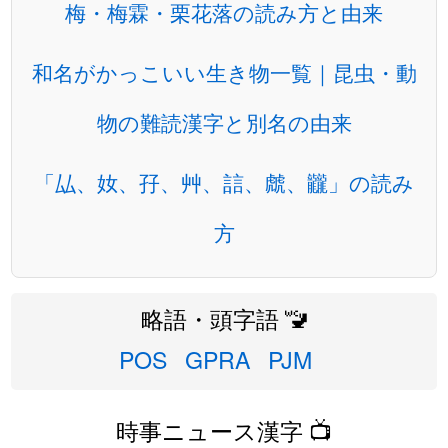
梅・梅霖・栗花落の読み方と由来
和名がかっこいい生き物一覧｜昆虫・動
物の難読漢字と別名の由来
「厸、奻、孖、艸、誩、虤、龖」の読み
方
略語・頭字語 🚾
POS
GPRA
PJM
時事ニュース漢字 📺