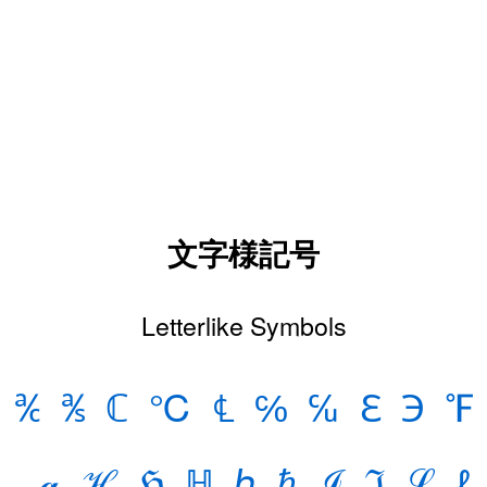
文字様記号
Letterlike Symbols
℀
℁
ℂ
℃
℄
℅
℆
ℇ
℈
℉
ℊ
ℋ
ℌ
ℍ
ℎ
ℏ
ℐ
ℑ
ℒ
ℓ