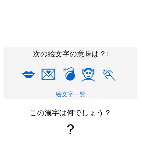
次の絵文字の意味は？:
💋
💌
💣
🧝
🏃
絵文字一覧
この漢字は何でしょう？
？