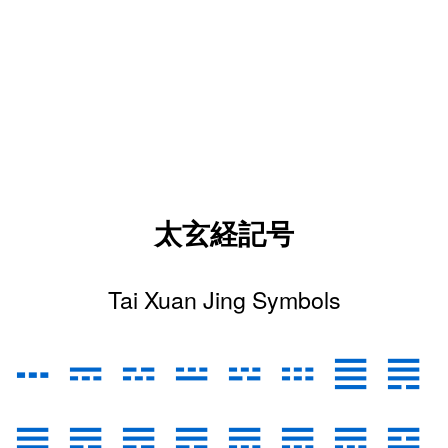
太玄経記号
Tai Xuan Jing Symbols
𝌀
𝌁
𝌂
𝌃
𝌄
𝌅
𝌆
𝌇
𝌈
𝌉
𝌊
𝌋
𝌌
𝌍
𝌎
𝌏