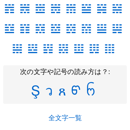
𝍀
𝍁
𝍂
𝍃
𝍄
𝍅
𝍆
𝍇
𝍈
𝍉
𝍊
𝍋
𝍌
𝍍
𝍎
𝍏
𝍐
𝍑
𝍒
𝍓
𝍔
𝍕
𝍖
次の文字や記号の読み方は？:
Ş
ว
ጸ
ᡦ
ᨼ
全文字一覧