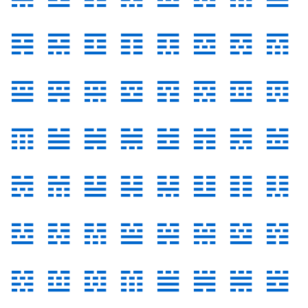
𝌐
𝌑
𝌒
𝌓
𝌔
𝌕
𝌖
𝌗
𝌘
𝌙
𝌚
𝌛
𝌜
𝌝
𝌞
𝌟
𝌠
𝌡
𝌢
𝌣
𝌤
𝌥
𝌦
𝌧
𝌨
𝌩
𝌪
𝌫
𝌬
𝌭
𝌮
𝌯
𝌰
𝌱
𝌲
𝌳
𝌴
𝌵
𝌶
𝌷
𝌸
𝌹
𝌺
𝌻
𝌼
𝌽
𝌾
𝌿