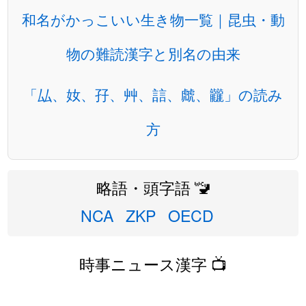
和名がかっこいい生き物一覧｜昆虫・動
物の難読漢字と別名の由来
「厸、奻、孖、艸、誩、虤、龖」の読み
方
略語・頭字語 🚾
NCA
ZKP
OECD
時事ニュース漢字 📺