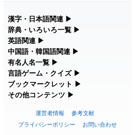
漢字・日本語関連
▶
漢字の読み方検索、手書き入力、書き順
辞典・いろいろ一覧
▶
練習など、日本語学習に役立つツールを
部首・画数別の漢字一覧、熟語辞典、地
英語関連
▶
集めています。
名・駅名検索など、各種リファレンスツ
カタカナ語・略語の意味検索、発音記
中国語・韓国語関連
▶
ールです。
号、リスニング練習など英語学習ツール
中国語のピンイン変換、韓国語の手書き
有名人名一覧
▶
人名漢字辞典 - 読み方検索
です。
入力など、アジア言語学習ツールです。
海外セレブやスポーツ選手の名前の読み
言語ゲーム・クイズ
▶
部首画数別漢字一覧
方・発音を確認できます。
四字熟語パズルや漢字クイズなど、楽し
ブックマークレット
▶
手書き漢字入力
カタカナ語の意味・発音・類語辞典
手書き中国語入力 変換ツール
みながら学べるゲームです。
ブラウザに登録して、どのサイトからで
その他コンテンツ
▶
常用漢字一覧
海外有名人の苗字・名前一覧と発音
も漢字や英語を検索できる便利ツールで
漢字の書き方・書き順 書き取り練習
絵文字の意味、特殊記号の読み方など、
英語の発音記号一覧
ピンイン一覧表
漢字ゲーム一覧
す。
運営者情報
参考文献
🔊
その他の便利ツールです。
人名用漢字一覧
帳
プライバシーポリシー
お問い合わせ
英単語リスニングテスト
韓国語手書き入力
有名人名前読みクイズ（毎日更新）
漢字読み方検索ブックマークレット
絵文字の意味と使い方
プレミアリーグ選手名一覧
画数別なまえ漢字一覧