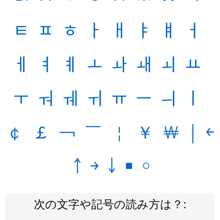
ﾼ
ﾽ
ﾾ
ￂ
ￃ
ￄ
ￅ
ￆ
ￇ
ￊ
ￋ
ￌ
ￍ
ￎ
ￏ
ￒ
ￓ
ￔ
ￕ
ￖ
ￗ
ￚ
ￛ
ￜ
￠
￡
￢
￣
￤
￥
￦
￨
￩
￪
￫
￬
￭
￮
次の文字や記号の読み方は？: