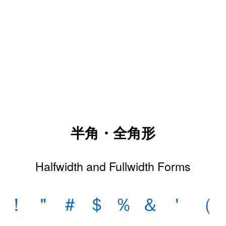
半角・全角形
Halfwidth and Fullwidth Forms
！
＂
＃
＄
％
＆
＇
（