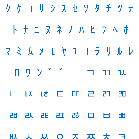
ｸ
ｹ
ｺ
ｻ
ｼ
ｽ
ｾ
ｿ
ﾀ
ﾁ
ﾂ
ﾃ
ﾄ
ﾅ
ﾆ
ﾇ
ﾈ
ﾉ
ﾊ
ﾋ
ﾌ
ﾍ
ﾎ
ﾏ
ﾐ
ﾑ
ﾒ
ﾓ
ﾔ
ﾕ
ﾖ
ﾗ
ﾘ
ﾙ
ﾚ
ﾛ
ﾜ
ﾝ
ﾞ
ﾟ
ﾠ
ﾡ
ﾢ
ﾣ
ﾤ
ﾥ
ﾦ
ﾧ
ﾨ
ﾩ
ﾪ
ﾫ
ﾬ
ﾭ
ﾮ
ﾯ
ﾰ
ﾱ
ﾲ
ﾳ
ﾴ
ﾵ
ﾶ
ﾷ
ﾸ
ﾹ
ﾺ
ﾻ