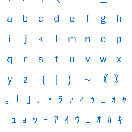
ａ
ｂ
ｃ
ｄ
ｅ
ｆ
ｇ
ｈ
ｉ
ｊ
ｋ
ｌ
ｍ
ｎ
ｏ
ｐ
ｑ
ｒ
ｓ
ｔ
ｕ
ｖ
ｗ
ｘ
ｙ
ｚ
｛
｜
｝
～
｟
｠
｡
｢
｣
､
･
ｦ
ｧ
ｨ
ｩ
ｪ
ｫ
ｬ
ｭ
ｮ
ｯ
ｰ
ｱ
ｲ
ｳ
ｴ
ｵ
ｶ
ｷ