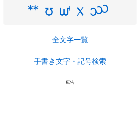
ᕯ
ᘮ
ᘺ
᥊
᪬
全文字一覧
手書き文字・記号検索
広告