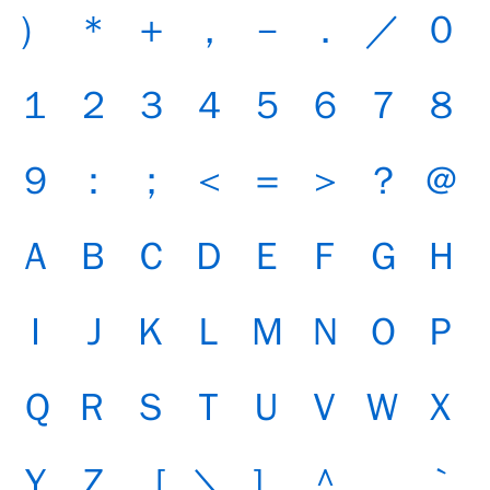
）
＊
＋
，
－
．
／
０
１
２
３
４
５
６
７
８
９
：
；
＜
＝
＞
？
＠
Ａ
Ｂ
Ｃ
Ｄ
Ｅ
Ｆ
Ｇ
Ｈ
Ｉ
Ｊ
Ｋ
Ｌ
Ｍ
Ｎ
Ｏ
Ｐ
Ｑ
Ｒ
Ｓ
Ｔ
Ｕ
Ｖ
Ｗ
Ｘ
Ｙ
Ｚ
［
＼
］
＾
＿
｀