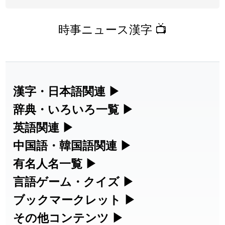
時事ニュース漢字 📺
漢字・日本語関連
▶
漢字の読み方検索、手書き入力、書き順
辞典・いろいろ一覧
▶
練習など、日本語学習に役立つツールを
部首・画数別の漢字一覧、熟語辞典、地
英語関連
▶
集めています。
名・駅名検索など、各種リファレンスツ
カタカナ語・略語の意味検索、発音記
中国語・韓国語関連
▶
ールです。
号、リスニング練習など英語学習ツール
中国語のピンイン変換、韓国語の手書き
有名人名一覧
▶
人名漢字辞典 - 読み方検索
です。
入力など、アジア言語学習ツールです。
海外セレブやスポーツ選手の名前の読み
言語ゲーム・クイズ
▶
部首画数別漢字一覧
方・発音を確認できます。
四字熟語パズルや漢字クイズなど、楽し
ブックマークレット
▶
手書き漢字入力
カタカナ語の意味・発音・類語辞典
手書き中国語入力 変換ツール
みながら学べるゲームです。
ブラウザに登録して、どのサイトからで
その他コンテンツ
▶
常用漢字一覧
海外有名人の苗字・名前一覧と発音