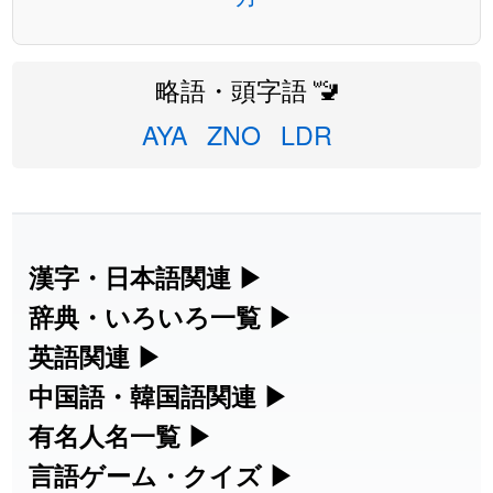
略語・頭字語 🚾
AYA
ZNO
LDR
漢字・日本語関連
▶
漢字の読み方検索、手書き入力、書き順
辞典・いろいろ一覧
▶
練習など、日本語学習に役立つツールを
部首・画数別の漢字一覧、熟語辞典、地
英語関連
▶
集めています。
名・駅名検索など、各種リファレンスツ
カタカナ語・略語の意味検索、発音記
中国語・韓国語関連
▶
ールです。
号、リスニング練習など英語学習ツール
中国語のピンイン変換、韓国語の手書き
有名人名一覧
▶
人名漢字辞典 - 読み方検索
です。
入力など、アジア言語学習ツールです。
海外セレブやスポーツ選手の名前の読み
言語ゲーム・クイズ
▶
部首画数別漢字一覧