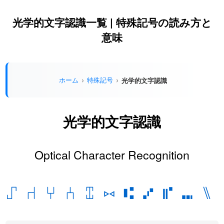
光学的文字認識一覧 | 特殊記号の読み方と
意味
ホーム
特殊記号
光学的文字認識
光学的文字認識
Optical Character Recognition
⑀
⑁
⑂
⑃
⑄
⑅
⑆
⑇
⑈
⑉
⑊