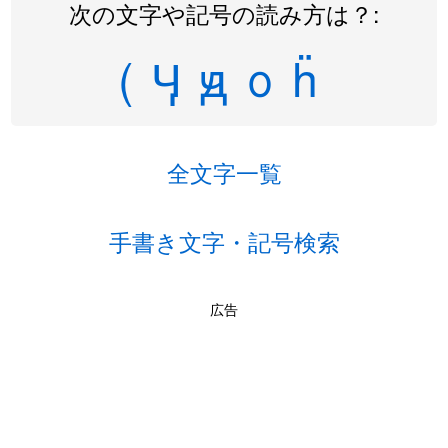
次の文字や記号の読み方は？:
(
Ӌ
ԭ
᪀
ḧ
全文字一覧
手書き文字・記号検索
広告