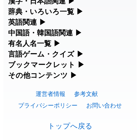
辞典・いろいろ一覧
▶
漢字の読み方検索、手書き入力、書き順
練習など、日本語学習に役立つツールを
英語関連
▶
部首・画数別の漢字一覧、熟語辞典、地
集めています。
名・駅名検索など、各種リファレンスツ
中国語・韓国語関連
▶
カタカナ語・略語の意味検索、発音記
ールです。
号、リスニング練習など英語学習ツール
有名人名一覧
▶
中国語のピンイン変換、韓国語の手書き
人名漢字辞典 - 読み方検索
です。
入力など、アジア言語学習ツールです。
言語ゲーム・クイズ
▶
海外セレブやスポーツ選手の名前の読み
部首画数別漢字一覧
方・発音を確認できます。
ブックマークレット
▶
四字熟語パズルや漢字クイズなど、楽し
手書き漢字入力
カタカナ語の意味・発音・類語辞典
手書き中国語入力 変換ツール
みながら学べるゲームです。
その他コンテンツ
▶
ブラウザに登録して、どのサイトからで
常用漢字一覧
海外有名人の苗字・名前一覧と発音
も漢字や英語を検索できる便利ツールで
絵文字の意味、特殊記号の読み方など、
漢字の書き方・書き順 書き取り練習
英語の発音記号一覧
ピンイン一覧表
漢字ゲーム一覧
す。
運営者情報
参考文献
その他の便利ツールです。
🔊
人名用漢字一覧
帳
プライバシーポリシー
お問い合わせ
英単語リスニングテスト
韓国語手書き入力
漢字読み方検索ブックマークレット
有名人名前読みクイズ（毎日更新）
絵文字の意味と使い方
プレミアリーグ選手名一覧
画数別なまえ漢字一覧
ひらがなの書き方・書き順
トップへ戻る
イメージ化する英単語の覚え方
外国語翻訳ツール
英語・カタカナ語意味検索ブックマー
四字熟語デイリー穴埋めクイズ（毎日
トレンドワード・イメージギャラリ
WEリーグ選手名一覧
名前イメージイラスト一覧