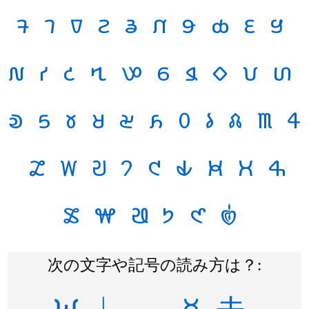
𑣆
𑣇
𑣈
𑣉
𑣊
𑣋
𑣌
𑣍
𑣎
𑣏
𑣐
𑣑
𑣒
𑣓
𑣔
𑣕
𑣖
𑣗
𑣘
𑣙
𑣚
𑣛
𑣜
𑣝
𑣞
𑣟
𑣠
𑣡
𑣢
𑣣
𑣤
𑣥
𑣦
𑣧
𑣨
𑣩
𑣪
𑣫
𑣬
𑣭
𑣮
𑣯
𑣰
𑣱
𑣲
𑣿
次の文字や記号の読み方は？:
ᙎ
ᛣ
ᨏ
☿
⾛