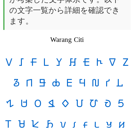
の文字一覧から詳細を確認でき
ます。
Warang Citi
𑢠
𑢡
𑢢
𑢣
𑢤
𑢥
𑢦
𑢧
𑢨
𑢩
𑢪
𑢫
𑢬
𑢭
𑢮
𑢯
𑢰
𑢱
𑢲
𑢳
𑢴
𑢵
𑢶
𑢷
𑢸
𑢹
𑢺
𑢻
𑢼
𑢽
𑢾
𑢿
𑣀
𑣁
𑣂
𑣃
𑣄
𑣅