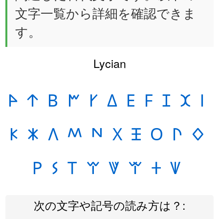
文字一覧から詳細を確認できま
す。
Lycian
𐊀
𐊁
𐊂
𐊃
𐊄
𐊅
𐊆
𐊇
𐊈
𐊉
𐊊
𐊋
𐊌
𐊍
𐊎
𐊏
𐊐
𐊑
𐊒
𐊓
𐊔
𐊕
𐊖
𐊗
𐊘
𐊙
𐊚
𐊛
𐊜
次の文字や記号の読み方は？: