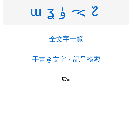
ɯ
ʓ
ۈ
ᯕ
᱗
全文字一覧
手書き文字・記号検索
広告