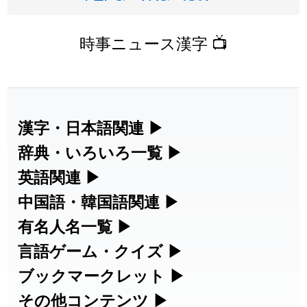
時事ニュース漢字 📺
漢字・日本語関連
▶
漢字の読み方検索、手書き入力、書き順
辞典・いろいろ一覧
▶
練習など、日本語学習に役立つツールを
部首・画数別の漢字一覧、熟語辞典、地
英語関連
▶
集めています。
名・駅名検索など、各種リファレンスツ
カタカナ語・略語の意味検索、発音記
中国語・韓国語関連
▶
ールです。
号、リスニング練習など英語学習ツール
中国語のピンイン変換、韓国語の手書き
有名人名一覧
▶
人名漢字辞典 - 読み方検索
です。
入力など、アジア言語学習ツールです。
海外セレブやスポーツ選手の名前の読み
言語ゲーム・クイズ
▶
部首画数別漢字一覧
方・発音を確認できます。
四字熟語パズルや漢字クイズなど、楽し
ブックマークレット
▶
手書き漢字入力
カタカナ語の意味・発音・類語辞典
手書き中国語入力 変換ツール
みながら学べるゲームです。
ブラウザに登録して、どのサイトからで
その他コンテンツ
▶
常用漢字一覧