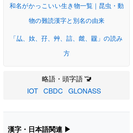
和名がかっこいい生き物一覧｜昆虫・動
物の難読漢字と別名の由来
「厸、奻、孖、艸、誩、虤、龖」の読み
方
略語・頭字語 🚾
IOT
CBDC
GLONASS
漢字・日本語関連
▶