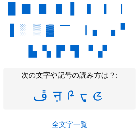
█
▉
▊
▋
▌
▍
▎
▏
▐
░
▒
▓
▔
▕
▖
▗
▘
▙
▚
▛
▜
▝
▞
次の文字や記号の読み方は？:
ڦ
ऩ
༩
ᢏ
ᤜ
全文字一覧