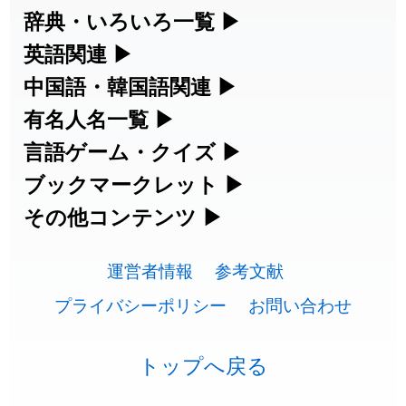
漢字の読み方検索、手書き入力、書き順
辞典・いろいろ一覧
▶
練習など、日本語学習に役立つツールを
部首・画数別の漢字一覧、熟語辞典、地
英語関連
▶
集めています。
名・駅名検索など、各種リファレンスツ
カタカナ語・略語の意味検索、発音記
中国語・韓国語関連
▶
ールです。
号、リスニング練習など英語学習ツール
中国語のピンイン変換、韓国語の手書き
有名人名一覧
▶
人名漢字辞典 - 読み方検索
です。
入力など、アジア言語学習ツールです。
海外セレブやスポーツ選手の名前の読み
言語ゲーム・クイズ
▶
部首画数別漢字一覧
方・発音を確認できます。
四字熟語パズルや漢字クイズなど、楽し
ブックマークレット
▶
手書き漢字入力
カタカナ語の意味・発音・類語辞典
手書き中国語入力 変換ツール
みながら学べるゲームです。
ブラウザに登録して、どのサイトからで
その他コンテンツ
▶
常用漢字一覧
海外有名人の苗字・名前一覧と発音
も漢字や英語を検索できる便利ツールで
漢字の書き方・書き順 書き取り練習
絵文字の意味、特殊記号の読み方など、
英語の発音記号一覧
ピンイン一覧表
漢字ゲーム一覧
す。
運営者情報
参考文献
🔊
その他の便利ツールです。
人名用漢字一覧
帳
プライバシーポリシー
お問い合わせ
英単語リスニングテスト
韓国語手書き入力
有名人名前読みクイズ（毎日更新）
漢字読み方検索ブックマークレット
絵文字の意味と使い方
プレミアリーグ選手名一覧
画数別なまえ漢字一覧
ひらがなの書き方・書き順
トップへ戻る
イメージ化する英単語の覚え方
外国語翻訳ツール
四字熟語デイリー穴埋めクイズ（毎日
英語・カタカナ語意味検索ブックマー
トレンドワード・イメージギャラリ
WEリーグ選手名一覧
名前イメージイラスト一覧
カタカナの書き方・書き順