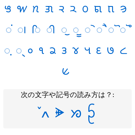
𑋕
𑋖
𑋗
𑋘
𑋙
𑋚
𑋛
𑋜
𑋝
𑋞
𑋟
𑋠
𑋡
𑋢
𑋣
𑋤
𑋥
𑋦
𑋧
𑋨
𑋩
𑋪
𑋰
𑋱
𑋲
𑋳
𑋴
𑋵
𑋶
𑋷
𑋸
𑋹
次の文字や記号の読み方は？:
ߍ
ᗙ
ᘞ
ᩐ