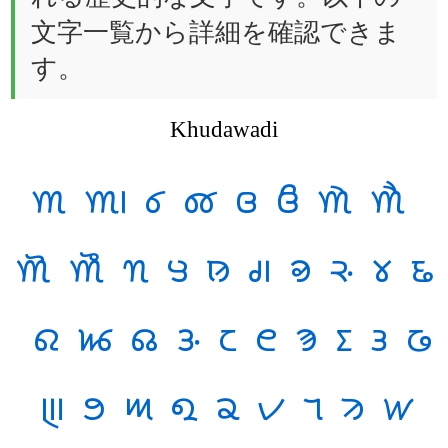
文字一覧から詳細を確認できま
す。
Khudawadi
𑊰
𑊱
𑊲
𑊳
𑊴
𑊵
𑊶
𑊷
𑊸
𑊹
𑊺
𑊻
𑊼
𑊽
𑊾
𑊿
𑋀
𑋁
𑋂
𑋃
𑋄
𑋅
𑋆
𑋇
𑋈
𑋉
𑋊
𑋋
𑋌
𑋍
𑋎
𑋏
𑋐
𑋑
𑋒
𑋓
𑋔