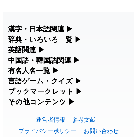
漢字・日本語関連
▶
漢字の読み方検索、手書き入力、書き順
辞典・いろいろ一覧
▶
練習など、日本語学習に役立つツールを
部首・画数別の漢字一覧、熟語辞典、地
英語関連
▶
集めています。
名・駅名検索など、各種リファレンスツ
カタカナ語・略語の意味検索、発音記
中国語・韓国語関連
▶
ールです。
号、リスニング練習など英語学習ツール
中国語のピンイン変換、韓国語の手書き
有名人名一覧
▶
人名漢字辞典 - 読み方検索
です。
入力など、アジア言語学習ツールです。
海外セレブやスポーツ選手の名前の読み
言語ゲーム・クイズ
▶
部首画数別漢字一覧
方・発音を確認できます。
四字熟語パズルや漢字クイズなど、楽し
ブックマークレット
▶
手書き漢字入力
カタカナ語の意味・発音・類語辞典
手書き中国語入力 変換ツール
みながら学べるゲームです。
ブラウザに登録して、どのサイトからで
その他コンテンツ
▶
常用漢字一覧
海外有名人の苗字・名前一覧と発音
も漢字や英語を検索できる便利ツールで
絵文字の意味、特殊記号の読み方など、
漢字の書き方・書き順 書き取り練習
英語の発音記号一覧
ピンイン一覧表
漢字ゲーム一覧
す。
運営者情報
参考文献
その他の便利ツールです。
🔊
人名用漢字一覧
帳
プライバシーポリシー
お問い合わせ
英単語リスニングテスト
韓国語手書き入力