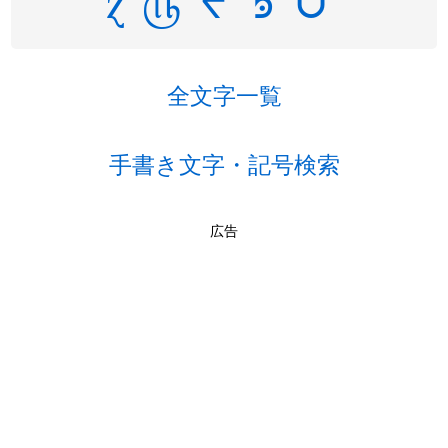
ɀ
௹
ᖪ
ᘬ
ᙈ
全文字一覧
手書き文字・記号検索
広告