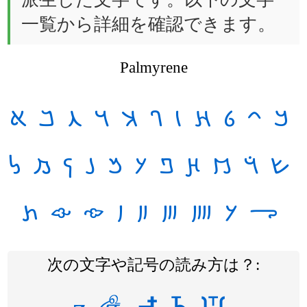
一覧から詳細を確認できます。
Palmyrene
𐡠
𐡡
𐡢
𐡣
𐡤
𐡥
𐡦
𐡧
𐡨
𐡩
𐡪
𐡫
𐡬
𐡭
𐡮
𐡯
𐡰
𐡱
𐡲
𐡳
𐡴
𐡵
𐡶
𐡷
𐡸
𐡹
𐡺
𐡻
𐡼
𐡽
𐡾
次の文字や記号の読み方は？: