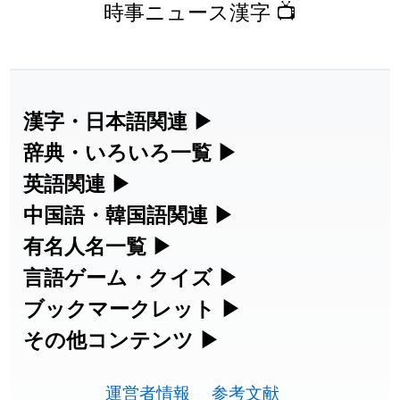
時事ニュース漢字 📺
漢字・日本語関連
▶
漢字の読み方検索、手書き入力、書き順
辞典・いろいろ一覧
▶
練習など、日本語学習に役立つツールを
部首・画数別の漢字一覧、熟語辞典、地
英語関連
▶
集めています。
名・駅名検索など、各種リファレンスツ
カタカナ語・略語の意味検索、発音記
中国語・韓国語関連
▶
ールです。
号、リスニング練習など英語学習ツール
中国語のピンイン変換、韓国語の手書き
有名人名一覧
▶
人名漢字辞典 - 読み方検索
です。
入力など、アジア言語学習ツールです。
海外セレブやスポーツ選手の名前の読み
言語ゲーム・クイズ
▶
部首画数別漢字一覧
方・発音を確認できます。
四字熟語パズルや漢字クイズなど、楽し
ブックマークレット
▶
手書き漢字入力
カタカナ語の意味・発音・類語辞典
手書き中国語入力 変換ツール
みながら学べるゲームです。
ブラウザに登録して、どのサイトからで
その他コンテンツ
▶
常用漢字一覧
海外有名人の苗字・名前一覧と発音
も漢字や英語を検索できる便利ツールで
絵文字の意味、特殊記号の読み方など、
漢字の書き方・書き順 書き取り練習
英語の発音記号一覧
ピンイン一覧表
漢字ゲーム一覧
す。
運営者情報
参考文献
その他の便利ツールです。
🔊