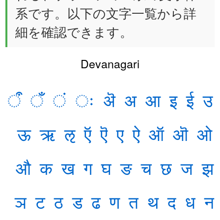
系です。以下の文字一覧から詳
細を確認できます。
Devanagari
ऀ
ँ
ं
ः
ऄ
अ
आ
इ
ई
उ
ऊ
ऋ
ऌ
ऍ
ऎ
ए
ऐ
ऑ
ऒ
ओ
औ
क
ख
ग
घ
ङ
च
छ
ज
झ
ञ
ट
ठ
ड
ढ
ण
त
थ
द
ध
न