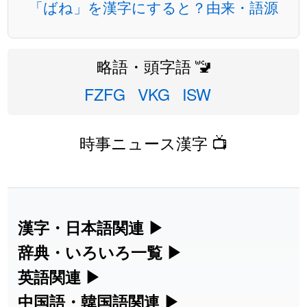
「ばね」を漢字にすると？由来・語源
略語・頭字語 🚾
FZFG
VKG
ISW
時事ニュース漢字 📺
漢字・日本語関連
▶
漢字の読み方検索、手書き入力、書き順
辞典・いろいろ一覧
▶
練習など、日本語学習に役立つツールを
部首・画数別の漢字一覧、熟語辞典、地
英語関連
▶
集めています。
名・駅名検索など、各種リファレンスツ
カタカナ語・略語の意味検索、発音記
中国語・韓国語関連
▶