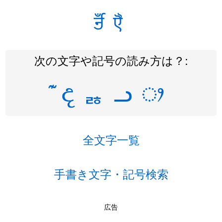
ꣽ
ꣾ
次の文字や記号の読み方は？:
෫
ᆶ
ᓗ
ᤣ
全文字一覧
手書き文字・記号検索
広告