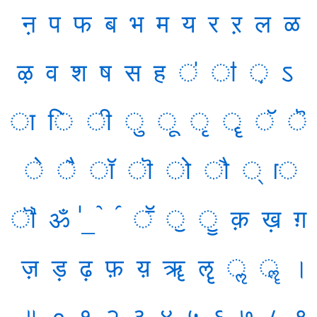
ऩ
प
फ
ब
भ
म
य
र
ऱ
ल
ळ
ऴ
व
श
ष
स
ह
ऺ
ऻ
़
ऽ
ा
ि
ी
ु
ू
ृ
ॄ
ॅ
ॆ
े
ै
ॉ
ॊ
ो
ौ
्
ॎ
ॏ
ॐ
ॕ
ॖ
ॗ
क़
ख़
ग़
ज़
ड़
ढ़
फ़
य़
ॠ
ॡ
ॢ
ॣ
।
॥
०
१
२
३
४
५
६
७
८
९