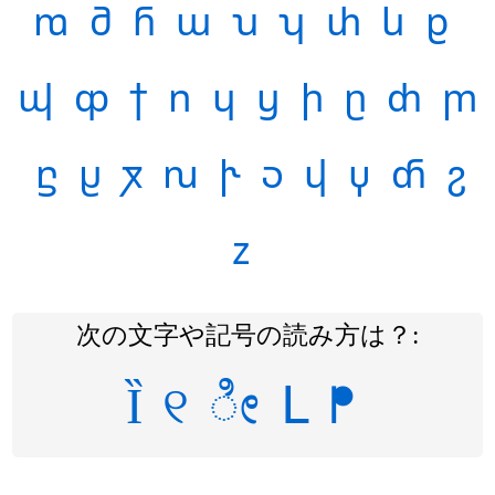
ⴊ
ⴋ
ⴌ
ⴍ
ⴎ
ⴏ
ⴐ
ⴑ
ⴒ
ⴓ
ⴔ
ⴕ
ⴖ
ⴗ
ⴘ
ⴙ
ⴚ
ⴛ
ⴜ
ⴝ
ⴞ
ⴟ
ⴠ
ⴡ
ⴢ
ⴣ
ⴤ
ⴥ
ⴧ
ⴭ
次の文字や記号の読み方は？:
Ȉ
୧
ೀ
ᒪ
ᖰ