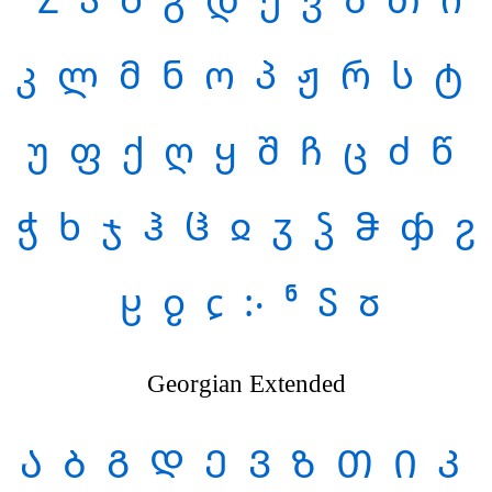
კ
ლ
მ
ნ
ო
პ
ჟ
რ
ს
ტ
უ
ფ
ქ
ღ
ყ
შ
ჩ
ც
ძ
წ
ჭ
ხ
ჯ
ჰ
ჱ
ჲ
ჳ
ჴ
ჵ
ჶ
ჷ
ჸ
ჹ
ჺ
჻
ჼ
ჽ
ჾ
Georgian Extended
Ა
Ბ
Გ
Დ
Ე
Ვ
Ზ
Თ
Ი
Კ