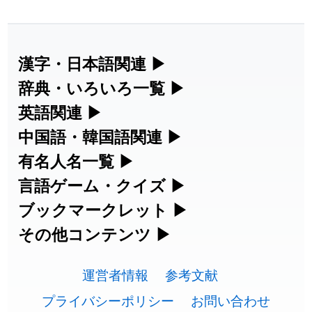
漢字・日本語関連
▶
漢字の読み方検索、手書き入力、書き順
辞典・いろいろ一覧
▶
練習など、日本語学習に役立つツールを
部首・画数別の漢字一覧、熟語辞典、地
英語関連
▶
集めています。
名・駅名検索など、各種リファレンスツ
カタカナ語・略語の意味検索、発音記
中国語・韓国語関連
▶
ールです。
号、リスニング練習など英語学習ツール
中国語のピンイン変換、韓国語の手書き
有名人名一覧
▶
人名漢字辞典 - 読み方検索
です。
入力など、アジア言語学習ツールです。
海外セレブやスポーツ選手の名前の読み
言語ゲーム・クイズ
▶
部首画数別漢字一覧
方・発音を確認できます。
四字熟語パズルや漢字クイズなど、楽し
ブックマークレット
▶
手書き漢字入力
カタカナ語の意味・発音・類語辞典
手書き中国語入力 変換ツール
みながら学べるゲームです。
ブラウザに登録して、どのサイトからで
その他コンテンツ
▶
常用漢字一覧
海外有名人の苗字・名前一覧と発音
も漢字や英語を検索できる便利ツールで
絵文字の意味、特殊記号の読み方など、
漢字の書き方・書き順 書き取り練習
英語の発音記号一覧
ピンイン一覧表
漢字ゲーム一覧
す。
運営者情報
参考文献
その他の便利ツールです。
🔊
人名用漢字一覧
帳
プライバシーポリシー
お問い合わせ
英単語リスニングテスト
韓国語手書き入力