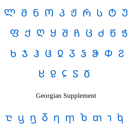
Ლ
Მ
Ნ
Ო
Პ
Ჟ
Რ
Ს
Ტ
Უ
Ფ
Ქ
Ღ
Ყ
Შ
Ჩ
Ც
Ძ
Წ
Ჭ
Ხ
Ჯ
Ჰ
Ჱ
Ჲ
Ჳ
Ჴ
Ჵ
Ჶ
Ჷ
Ჸ
Ჹ
Ჺ
Ჽ
Ჾ
Georgian Supplement
ⴀ
ⴁ
ⴂ
ⴃ
ⴄ
ⴅ
ⴆ
ⴇ
ⴈ
ⴉ