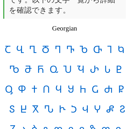
を確認できます。
Georgian
Ⴀ
Ⴁ
Ⴂ
Ⴃ
Ⴄ
Ⴅ
Ⴆ
Ⴇ
Ⴈ
Ⴉ
Ⴊ
Ⴋ
Ⴌ
Ⴍ
Ⴎ
Ⴏ
Ⴐ
Ⴑ
Ⴒ
Ⴓ
Ⴔ
Ⴕ
Ⴖ
Ⴗ
Ⴘ
Ⴙ
Ⴚ
Ⴛ
Ⴜ
Ⴝ
Ⴞ
Ⴟ
Ⴠ
Ⴡ
Ⴢ
Ⴣ
Ⴤ
Ⴥ
Ⴧ
Ⴭ
ა
ბ
გ
დ
ე
ვ
ზ
თ
ი