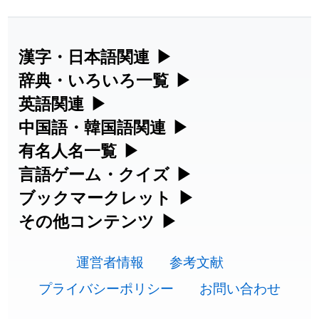
漢字・日本語関連
▶
漢字の読み方検索、手書き入力、書き順
辞典・いろいろ一覧
▶
練習など、日本語学習に役立つツールを
部首・画数別の漢字一覧、熟語辞典、地
英語関連
▶
集めています。
名・駅名検索など、各種リファレンスツ
カタカナ語・略語の意味検索、発音記
中国語・韓国語関連
▶
ールです。
号、リスニング練習など英語学習ツール
中国語のピンイン変換、韓国語の手書き
有名人名一覧
▶
人名漢字辞典 - 読み方検索
です。
入力など、アジア言語学習ツールです。
海外セレブやスポーツ選手の名前の読み
言語ゲーム・クイズ
▶
部首画数別漢字一覧
方・発音を確認できます。
四字熟語パズルや漢字クイズなど、楽し
ブックマークレット
▶
手書き漢字入力
カタカナ語の意味・発音・類語辞典
手書き中国語入力 変換ツール
みながら学べるゲームです。
ブラウザに登録して、どのサイトからで
その他コンテンツ
▶
常用漢字一覧
海外有名人の苗字・名前一覧と発音
も漢字や英語を検索できる便利ツールで
絵文字の意味、特殊記号の読み方など、
漢字の書き方・書き順 書き取り練習
英語の発音記号一覧
ピンイン一覧表
漢字ゲーム一覧
運営者情報
参考文献
す。
その他の便利ツールです。
🔊
人名用漢字一覧
プライバシーポリシー
お問い合わせ
帳
英単語リスニングテスト
漢字読み方検索ブックマークレット
韓国語手書き入力
有名人名前読みクイズ（毎日更新）
絵文字の意味と使い方
プレミアリーグ選手名一覧