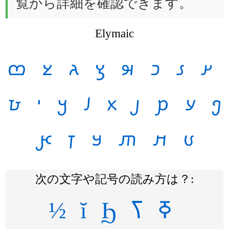
覧から詳細を確認できます。
Elymaic
𐿧
𐿦
𐿥
𐿤
𐿣
𐿢
𐿡
𐿠
𐿰
𐿯
𐿮
𐿭
𐿬
𐿫
𐿪
𐿩
𐿨
𐿶
𐿵
𐿴
𐿳
𐿲
𐿱
次の文字や記号の読み方は？:
½
ĭ
Ϧ
ߖ
ߧ