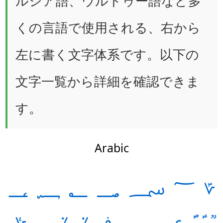
ルシア語、ウルドゥー語など多
くの言語で使用される、右から
左に書く文字体系です。以下の
文字一覧から詳細を確認できま
す。
Arabic
؀
؁
؂
؃
؄
؅
؆