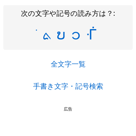
次の文字や記号の読み方は？:
ܬ
ບ
ၥ
ᒰ
全文字一覧
手書き文字・記号検索
広告