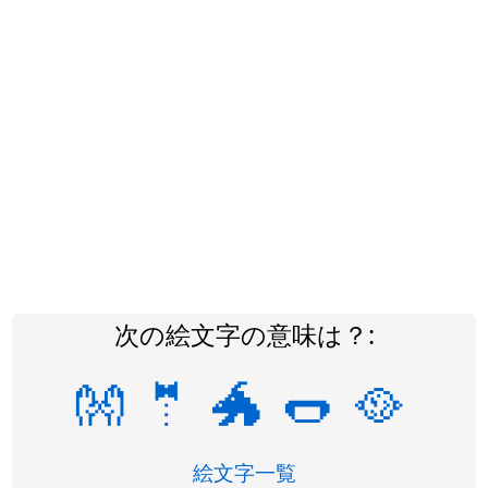
次の絵文字の意味は？:
👐
🤵
🐲
🌭
🥘
絵文字一覧