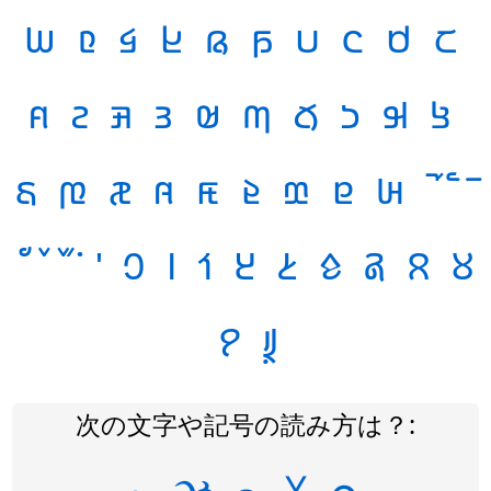
𞤰
𞤯
𞤮
𞤭
𞤬
𞤫
𞤪
𞤩
𞤨
𞤧
𞤺
𞤹
𞤸
𞤷
𞤶
𞤵
𞤴
𞤳
𞤲
𞤱
𞥃
𞥂
𞥁
𞥀
𞤿
𞤾
𞤽
𞤼
𞤻
𞥘
𞥗
𞥖
𞥕
𞥔
𞥓
𞥒
𞥑
𞥐
𞥋
𞥞
𞥙
次の文字や記号の読み方は？: