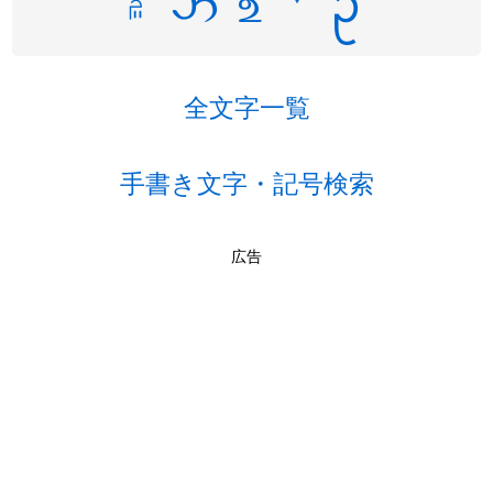
۾
ઝ
உ
ᘁ
ᩏ
全文字一覧
手書き文字・記号検索
広告