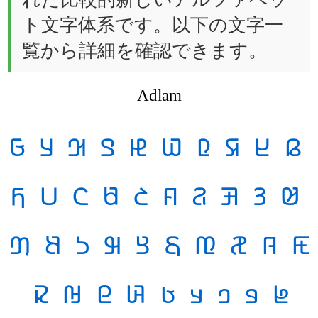
ト文字体系です。以下の文字一
覧から詳細を確認できます。
Adlam
𞤉
𞤈
𞤇
𞤆
𞤅
𞤄
𞤃
𞤂
𞤁
𞤀
𞤓
𞤒
𞤑
𞤐
𞤏
𞤎
𞤍
𞤌
𞤋
𞤊
𞤝
𞤜
𞤛
𞤚
𞤙
𞤘
𞤗
𞤖
𞤕
𞤔
𞤦
𞤥
𞤤
𞤣
𞤢
𞤡
𞤠
𞤟
𞤞