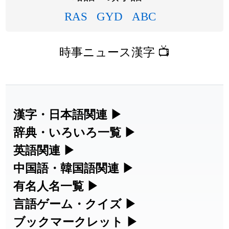
RAS
GYD
ABC
時事ニュース漢字 📺
漢字・日本語関連
▶
漢字の読み方検索、手書き入力、書き順
辞典・いろいろ一覧
▶
練習など、日本語学習に役立つツールを
部首・画数別の漢字一覧、熟語辞典、地
英語関連
▶
集めています。
名・駅名検索など、各種リファレンスツ
カタカナ語・略語の意味検索、発音記
中国語・韓国語関連
▶
ールです。
号、リスニング練習など英語学習ツール
中国語のピンイン変換、韓国語の手書き
有名人名一覧
▶
人名漢字辞典 - 読み方検索
です。
入力など、アジア言語学習ツールです。
海外セレブやスポーツ選手の名前の読み
言語ゲーム・クイズ
▶
部首画数別漢字一覧
方・発音を確認できます。
四字熟語パズルや漢字クイズなど、楽し
ブックマークレット
▶
手書き漢字入力
カタカナ語の意味・発音・類語辞典
手書き中国語入力 変換ツール