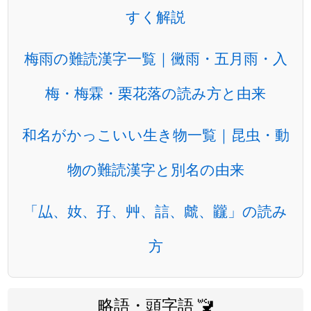
すく解説
梅雨の難読漢字一覧｜黴雨・五月雨・入
梅・梅霖・栗花落の読み方と由来
和名がかっこいい生き物一覧｜昆虫・動
物の難読漢字と別名の由来
「厸、奻、孖、艸、誩、虤、龖」の読み
方
略語・頭字語 🚾