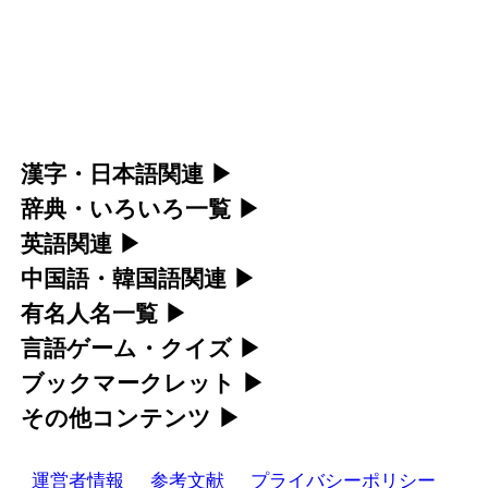
漢字・日本語関連
▶
辞典・いろいろ一覧
▶
漢字の読み方検索、手書き入力、書き順練習な
英語関連
▶
部首・画数別の漢字一覧、熟語辞典、地名・駅
ど、日本語学習に役立つツールを集めていま
中国語・韓国語関連
▶
カタカナ語・略語の意味検索、発音記号、リス
名検索など、各種リファレンスツールです。
す。
有名人名一覧
▶
中国語のピンイン変換、韓国語の手書き入力な
ニング練習など英語学習ツールです。
言語ゲーム・クイズ
▶
部首画数別漢字一覧
海外セレブやスポーツ選手の名前の読み方・発
人名漢字辞典 - 読み方検索
ど、アジア言語学習ツールです。
ブックマークレット
▶
カタカナ語の意味・発音・類語辞典
四字熟語パズルや漢字クイズなど、楽しみなが
音を確認できます。
常用漢字一覧
手書き漢字入力
その他コンテンツ
▶
手書き中国語入力 変換ツール
ブラウザに登録して、どのサイトからでも漢字
ら学べるゲームです。
英語の発音記号一覧
人名用漢字一覧
海外有名人の苗字・名前一覧と発音 🔊
漢字の書き方・書き順 書き取り練習帳
絵文字の意味、特殊記号の読み方など、その他
や英語を検索できる便利ツールです。
ピンイン一覧表
運営者情報
参考文献
プライバシーポリシー
英単語リスニングテスト