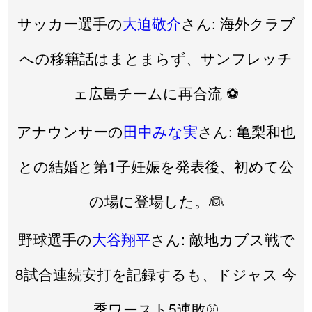
サッカー選手の
大迫敬介
さん: 海外クラブ
への移籍話はまとまらず、サンフレッチ
ェ広島チームに再合流 ⚽️
アナウンサーの
田中みな実
さん: 亀梨和也
との結婚と第1子妊娠を発表後、初めて公
の場に登場した。👰
野球選手の
大谷翔平
さん: 敵地カブス戦で
8試合連続安打を記録するも、ドジャス 今
季ワースト5連敗⚾️