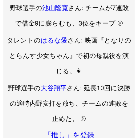
野球選手の
池山隆寛
さん: チームが7連敗
で借金9に膨らむも、3位をキープ ⚾️
タレントの
はるな愛
さん: 映画『となりの
とらんす少女ちゃん』で初の母親役を演
じる。👩
野球選手の
大谷翔平
さん: 延長10回に決勝
の適時内野安打を放ち、チームの連敗を
止めた。 ⚾
「推し」を登録