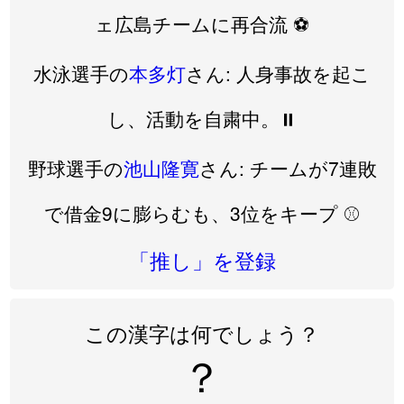
ェ広島チームに再合流 ⚽️
水泳選手の
本多灯
さん: 人身事故を起こ
し、活動を自粛中。⏸️
野球選手の
池山隆寛
さん: チームが7連敗
で借金9に膨らむも、3位をキープ ⚾️
「推し」を登録
この漢字は何でしょう？
？