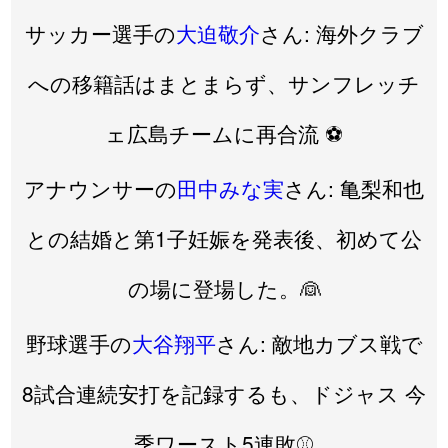
サッカー選手の
大迫敬介
さん: 海外クラブ
への移籍話はまとまらず、サンフレッチ
ェ広島チームに再合流 ⚽️
アナウンサーの
田中みな実
さん: 亀梨和也
との結婚と第1子妊娠を発表後、初めて公
の場に登場した。👰
野球選手の
大谷翔平
さん: 敵地カブス戦で
8試合連続安打を記録するも、ドジャス 今
季ワースト5連敗⚾️