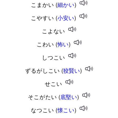
こまかい (
細かい
)
こやすい (
小安い
)
こよない
こわい (
怖い
)
しつこい
ずるがしこい (
狡賢い
)
せこい
そこがたい (
底堅い
)
なつこい (
懐こい
)