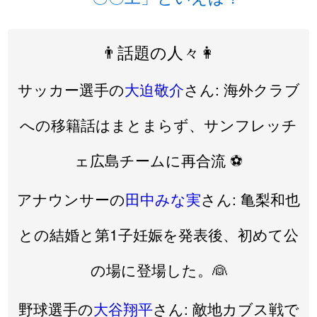
👨話題の人々👩
サッカー選手の
大迫敬介
さん: 海外クラブ
への移籍話はまとまらず、サンフレッチ
ェ広島チームに再合流 ⚽️
アナウンサーの
田中みな実
さん: 亀梨和也
との結婚と第1子妊娠を発表後、初めて公
の場に登場した。👰
野球選手の
大谷翔平
さん: 敵地カブス戦で