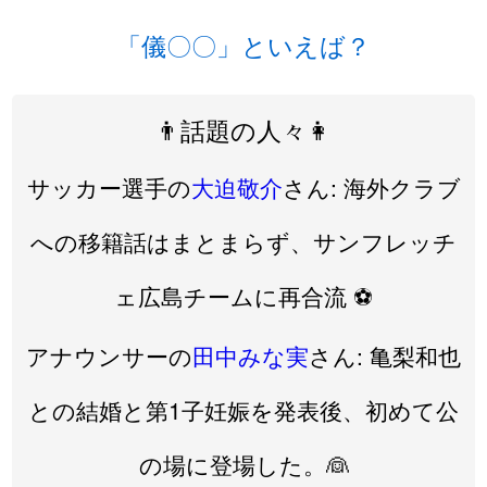
「儀〇〇」といえば？
👨話題の人々👩
サッカー選手の
大迫敬介
さん: 海外クラブ
への移籍話はまとまらず、サンフレッチ
ェ広島チームに再合流 ⚽️
アナウンサーの
田中みな実
さん: 亀梨和也
との結婚と第1子妊娠を発表後、初めて公
の場に登場した。👰