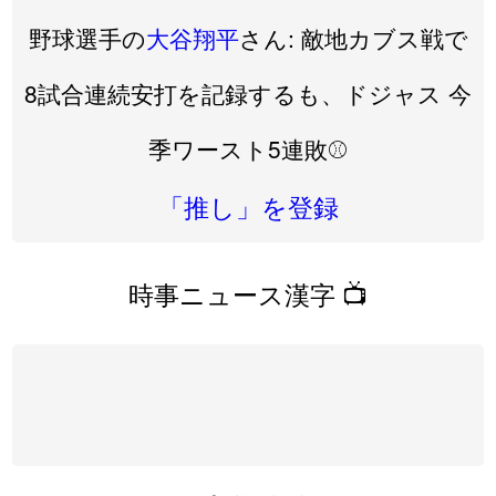
野球選手の
大谷翔平
さん: 敵地カブス戦で
8試合連続安打を記録するも、ドジャス 今
季ワースト5連敗⚾️
「推し」を登録
時事ニュース漢字 📺