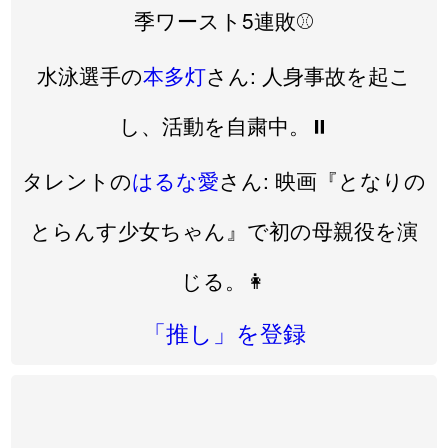
季ワースト5連敗⚾️
水泳選手の
本多灯
さん: 人身事故を起こ
し、活動を自粛中。⏸️
タレントの
はるな愛
さん: 映画『となりの
とらんす少女ちゃん』で初の母親役を演
じる。👩
「推し」を登録