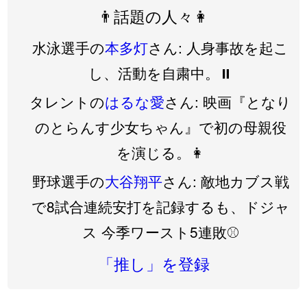
👨話題の人々👩
水泳選手の
本多灯
さん: 人身事故を起こ
し、活動を自粛中。⏸️
タレントの
はるな愛
さん: 映画『となり
のとらんす少女ちゃん』で初の母親役
を演じる。👩
野球選手の
大谷翔平
さん: 敵地カブス戦
で8試合連続安打を記録するも、ドジャ
ス 今季ワースト5連敗⚾️
「推し」を登録