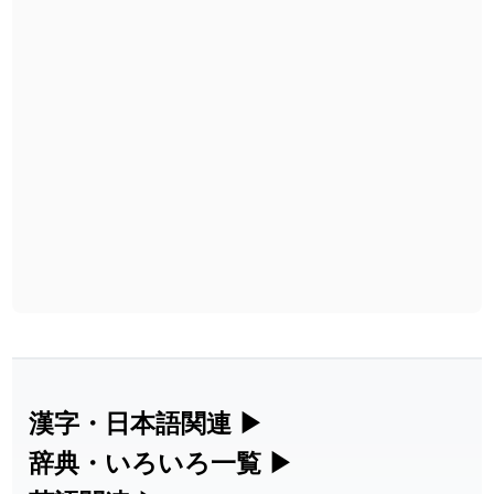
漢字・日本語関連
▶
漢字の読み方検索、手書き入力、書き順
辞典・いろいろ一覧
▶
練習など、日本語学習に役立つツールを