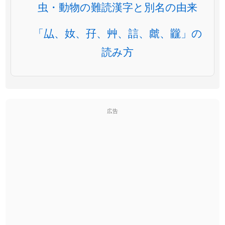
虫・動物の難読漢字と別名の由来
「厸、奻、孖、艸、誩、虤、龖」の
読み方
広告