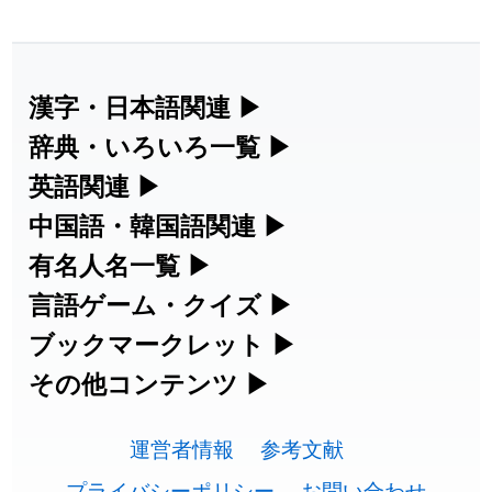
漢字・日本語関連
▶
漢字の読み方検索、手書き入力、書き順
辞典・いろいろ一覧
▶
練習など、日本語学習に役立つツールを
部首・画数別の漢字一覧、熟語辞典、地
英語関連
▶
集めています。
名・駅名検索など、各種リファレンスツ
カタカナ語・略語の意味検索、発音記
中国語・韓国語関連
▶
ールです。
号、リスニング練習など英語学習ツール
中国語のピンイン変換、韓国語の手書き
有名人名一覧
▶
人名漢字辞典 - 読み方検索
です。
入力など、アジア言語学習ツールです。
海外セレブやスポーツ選手の名前の読み
言語ゲーム・クイズ
▶
部首画数別漢字一覧
手書き漢字入力
方・発音を確認できます。
四字熟語パズルや漢字クイズなど、楽し
ブックマークレット
▶
カタカナ語の意味・発音・類語辞典
手書き中国語入力 変換ツール
常用漢字一覧
みながら学べるゲームです。
ブラウザに登録して、どのサイトからで
その他コンテンツ
▶
漢字の書き方・書き順 書き取り練習
海外有名人の苗字・名前一覧と発音
英語の発音記号一覧
ピンイン一覧表
も漢字や英語を検索できる便利ツールで
絵文字の意味、特殊記号の読み方など、
人名用漢字一覧
漢字ゲーム一覧
帳
🔊
す。
運営者情報
参考文献
その他の便利ツールです。
英単語リスニングテスト
韓国語手書き入力
画数別なまえ漢字一覧
有名人名前読みクイズ（毎日更新）
プライバシーポリシー
お問い合わせ