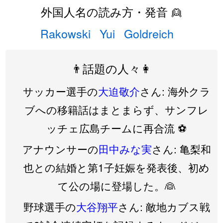
外国人名の読み方・発音 👱
Rakowski
Yui
Goldreich
👨話題の人々👩
サッカー選手の
大迫敬介
さん: 海外クラ
ブへの移籍話はまとまらず、サンフレ
ッチェ広島チームに再合流 ⚽️
アナウンサーの
田中みな実
さん: 亀梨和
也との結婚と第1子妊娠を発表後、初め
て公の場に登場した。👰
野球選手の
大谷翔平
さん: 敵地カブス戦