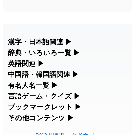
漢字・日本語関連
▶
漢字の読み方検索、手書き入力、書き順
辞典・いろいろ一覧
▶
練習など、日本語学習に役立つツールを
部首・画数別の漢字一覧、熟語辞典、地
英語関連
▶
集めています。
名・駅名検索など、各種リファレンスツ
カタカナ語・略語の意味検索、発音記
中国語・韓国語関連
▶
ールです。
号、リスニング練習など英語学習ツール
中国語のピンイン変換、韓国語の手書き
有名人名一覧
▶
人名漢字辞典 - 読み方検索
です。
入力など、アジア言語学習ツールです。
海外セレブやスポーツ選手の名前の読み
言語ゲーム・クイズ
▶
部首画数別漢字一覧
手書き漢字入力
方・発音を確認できます。
四字熟語パズルや漢字クイズなど、楽し
ブックマークレット
▶
カタカナ語の意味・発音・類語辞典
手書き中国語入力 変換ツール
常用漢字一覧
みながら学べるゲームです。
ブラウザに登録して、どのサイトからで
その他コンテンツ
▶
漢字の書き方・書き順 書き取り練習
海外有名人の苗字・名前一覧と発音
英語の発音記号一覧
ピンイン一覧表
も漢字や英語を検索できる便利ツールで
絵文字の意味、特殊記号の読み方など、
人名用漢字一覧
漢字ゲーム一覧
帳
🔊
す。