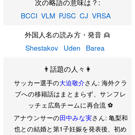
次の略語の意味は？:
BCCI
VLM
PJSC
CJ
VRSA
外国人名の読み方・発音 👱
Shestakov
Uden
Barea
👨話題の人々👩
サッカー選手の
大迫敬介
さん: 海外クラ
ブへの移籍話はまとまらず、サンフレ
ッチェ広島チームに再合流 ⚽️
アナウンサーの
田中みな実
さん: 亀梨和
也との結婚と第1子妊娠を発表後、初め