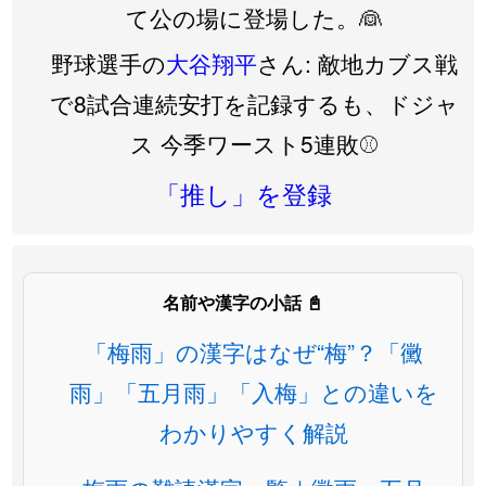
て公の場に登場した。👰
野球選手の
大谷翔平
さん: 敵地カブス戦
で8試合連続安打を記録するも、ドジャ
ス 今季ワースト5連敗⚾️
「推し」を登録
名前や漢字の小話 📓
「梅雨」の漢字はなぜ“梅”？「黴
雨」「五月雨」「入梅」との違いを
わかりやすく解説