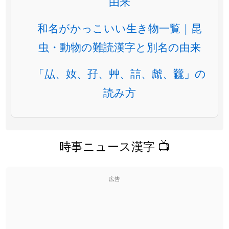
由来
和名がかっこいい生き物一覧｜昆
虫・動物の難読漢字と別名の由来
「厸、奻、孖、艸、誩、虤、龖」の
読み方
時事ニュース漢字 📺
広告