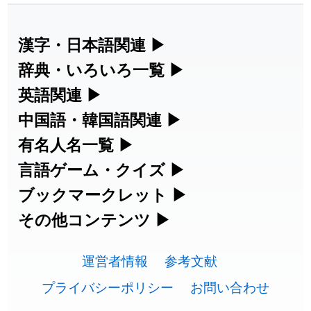
漢字・日本語関連
▶
漢字の読み方検索、手書き入力、書き順
辞典・いろいろ一覧
▶
練習など、日本語学習に役立つツールを
部首・画数別の漢字一覧、熟語辞典、地
英語関連
▶
集めています。
名・駅名検索など、各種リファレンスツ
カタカナ語・略語の意味検索、発音記
中国語・韓国語関連
▶
ールです。
号、リスニング練習など英語学習ツール
中国語のピンイン変換、韓国語の手書き
有名人名一覧
▶
人名漢字辞典 - 読み方検索
です。
入力など、アジア言語学習ツールです。
海外セレブやスポーツ選手の名前の読み
言語ゲーム・クイズ
▶
部首画数別漢字一覧
手書き漢字入力
方・発音を確認できます。
四字熟語パズルや漢字クイズなど、楽し
ブックマークレット
▶
カタカナ語の意味・発音・類語辞典
手書き中国語入力 変換ツール
常用漢字一覧
みながら学べるゲームです。
ブラウザに登録して、どのサイトからで
その他コンテンツ
▶
漢字の書き方・書き順 書き取り練習
海外有名人の苗字・名前一覧と発音
英語の発音記号一覧
ピンイン一覧表
も漢字や英語を検索できる便利ツールで
絵文字の意味、特殊記号の読み方など、
人名用漢字一覧
漢字ゲーム一覧
帳
🔊
す。
運営者情報
参考文献
その他の便利ツールです。
英単語リスニングテスト
韓国語手書き入力
画数別なまえ漢字一覧
有名人名前読みクイズ（毎日更新）
プライバシーポリシー
お問い合わせ
ひらがなの書き方・書き順
プレミアリーグ選手名一覧
漢字読み方検索ブックマークレット
絵文字の意味と使い方