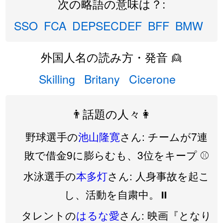
次の略語の意味は？:
SSO
FCA
DEPSECDEF
BFF
BMW
外国人名の読み方・発音 👱
Skilling
Britany
Cicerone
👨話題の人々👩
野球選手の
池山隆寛
さん: チームが7連
敗で借金9に膨らむも、3位をキープ ⚾️
水泳選手の
本多灯
さん: 人身事故を起こ
し、活動を自粛中。⏸️
タレントの
はるな愛
さん: 映画『となり