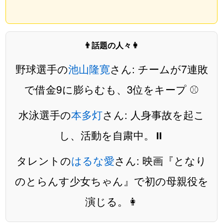
👨話題の人々👩
野球選手の
池山隆寛
さん: チームが7連敗
で借金9に膨らむも、3位をキープ ⚾️
水泳選手の
本多灯
さん: 人身事故を起こ
し、活動を自粛中。⏸️
タレントの
はるな愛
さん: 映画『となり
のとらんす少女ちゃん』で初の母親役を
演じる。👩