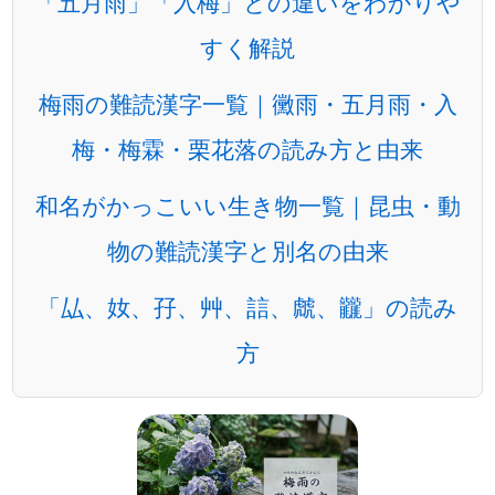
「五月雨」「入梅」との違いをわかりや
すく解説
梅雨の難読漢字一覧｜黴雨・五月雨・入
梅・梅霖・栗花落の読み方と由来
和名がかっこいい生き物一覧｜昆虫・動
物の難読漢字と別名の由来
「厸、奻、孖、艸、誩、虤、龖」の読み
方