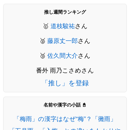
推し週間ランキング
🥇
道枝駿祐
さん
🥈
藤原丈一郎
さん
🥉
佐久間大介
さん
番外 雨乃こさめさん
「推し」を登録
名前や漢字の小話 📓
「梅雨」の漢字はなぜ“梅”？「黴雨」