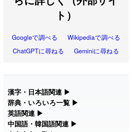
らに詳しく（外部サイ
2026-08-06
「
研究熱心
」のイメージを追加しました
User feedback
ト）
2026-08-06
「
禰
」のイメージを追加しました
User feedback
2026-08-06
「
同位
」のイメージを追加しました
User feedback
Googleで調べる
Wikipediaで調べる
2026-08-05
「
蘇連
」を追加しました
User feedback
ChatGPTに尋ねる
Geminiに尋ねる
2026-07-30
「
康哲
」の読み方を追加しました
User feedback
2026-07-24
「
邪鬼
」のイメージを追加しました
User feedback
2026-07-24
「
二匹
」のイメージを追加しました
User feedback
漢字・日本語関連
▶
2026-07-24
「
貮
」のイメージを追加しました
User feedback
漢字の読み方検索、手書き入力、書き順
辞典・いろいろ一覧
▶
練習など、日本語学習に役立つツールを
部首・画数別の漢字一覧、熟語辞典、地
英語関連
▶
2026-07-24
「
誤算
」のイメージを追加しました
User feedback
集めています。
名・駅名検索など、各種リファレンスツ
カタカナ語・略語の意味検索、発音記
中国語・韓国語関連
▶
2026-07-24
「
堅牢
」のイメージを追加しました
User feedback
ールです。
号、リスニング練習など英語学習ツール