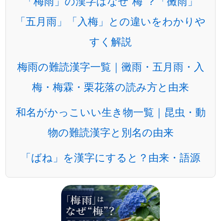
「梅雨」の漢字はなぜ“梅”？「黴雨」
「五月雨」「入梅」との違いをわかりや
すく解説
梅雨の難読漢字一覧｜黴雨・五月雨・入
梅・梅霖・栗花落の読み方と由来
和名がかっこいい生き物一覧｜昆虫・動
物の難読漢字と別名の由来
「ばね」を漢字にすると？由来・語源