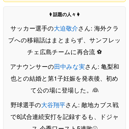
👨話題の人々👩
サッカー選手の
大迫敬介
さん: 海外クラ
ブへの移籍話はまとまらず、サンフレッ
チェ広島チームに再合流 ⚽️
アナウンサーの
田中みな実
さん: 亀梨和
也との結婚と第1子妊娠を発表後、初め
て公の場に登場した。👰
野球選手の
大谷翔平
さん: 敵地カブス戦
で8試合連続安打を記録するも、ドジャ
ス 今季ワースト5連敗⚾️