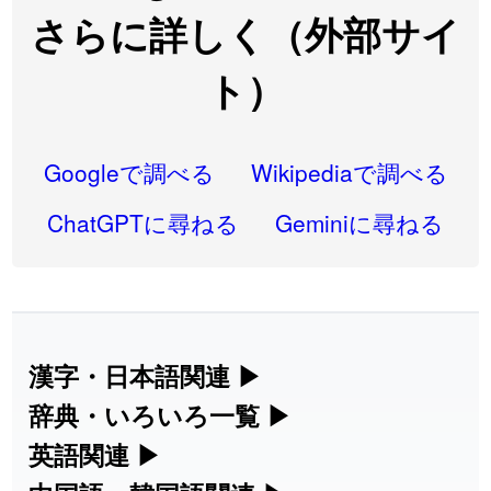
2026-07-22
「
凋
」のイメージを追加しました
User feedback
さらに詳しく（外部サイ
2026-07-22
「
高収入
」のイメージを追加しました
User feedback
ト）
2026-07-22
「
実施
」のイメージを追加しました
User feedback
2026-07-22
「
選手
」のイメージを追加しました
User feedback
Googleで調べる
Wikipediaで調べる
2026-07-22
「
即金
」のイメージを追加しました
User feedback
ChatGPTに尋ねる
Geminiに尋ねる
2026-07-22
「
荊
」のイメージを追加しました
User feedback
2026-07-22
「
短命
」のイメージを追加しました
User feedback
2026-07-22
「
相対
」のイメージを追加しました
User feedback
漢字・日本語関連
▶
2026-07-22
「
悪質
」のイメージを追加しました
User feedback
漢字の読み方検索、手書き入力、書き順
辞典・いろいろ一覧
▶
練習など、日本語学習に役立つツールを
部首・画数別の漢字一覧、熟語辞典、地
英語関連
▶
2026-07-22
「
葦
」のイメージを追加しました
User feedback
集めています。
名・駅名検索など、各種リファレンスツ
カタカナ語・略語の意味検索、発音記