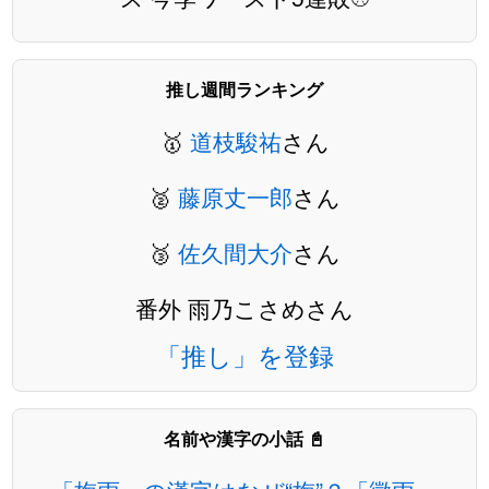
推し週間ランキング
🥇
道枝駿祐
さん
🥈
藤原丈一郎
さん
🥉
佐久間大介
さん
番外 雨乃こさめさん
「推し」を登録
名前や漢字の小話 📓