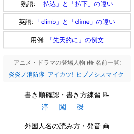
熟語:
「払込」と「払下」の違い
英語:
「climb」と「clime」の違い
用例:
「先天的に」の例文
アニメ・ドラマの登場人物 👪 名前一覧:
炎炎ノ消防隊
アイカツ!
ヒプノシスマイク
書き順確認・書き方練習 📝
渟
闖
磔
外国人名の読み方・発音 👱