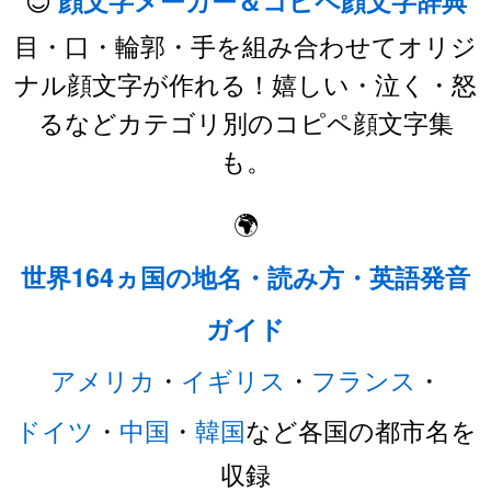
顔文字メーカー＆コピペ顔文字辞典
目・口・輪郭・手を組み合わせてオリジ
ナル顔文字が作れる！嬉しい・泣く・怒
るなどカテゴリ別のコピペ顔文字集
も。
🌍
世界164ヵ国の地名・読み方・英語発音
ガイド
アメリカ
・
イギリス
・
フランス
・
ドイツ
・
中国
・
韓国
など各国の都市名を
収録