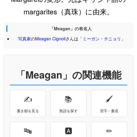
margarites（真珠）に由来。
「Meagan」の有名人
写真家
の
Meagan
Cignoli
さんは「
ミーガン
・
チニョリ
」
「Meagan」の関連機能
✍
📚
🖌
書き順を見る
熟語を探す
習字・書道
🔤
🅰
✏