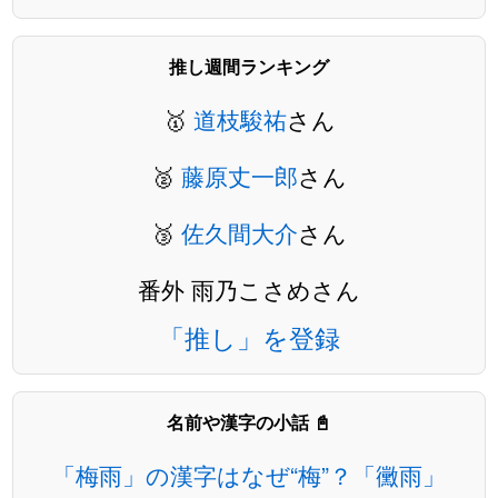
推し週間ランキング
🥇
道枝駿祐
さん
🥈
藤原丈一郎
さん
🥉
佐久間大介
さん
番外 雨乃こさめさん
「推し」を登録
名前や漢字の小話 📓
「梅雨」の漢字はなぜ“梅”？「黴雨」