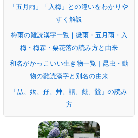
「五月雨」「入梅」との違いをわかりや
すく解説
梅雨の難読漢字一覧｜黴雨・五月雨・入
梅・梅霖・栗花落の読み方と由来
和名がかっこいい生き物一覧｜昆虫・動
物の難読漢字と別名の由来
「厸、奻、孖、艸、誩、虤、龖」の読み
方