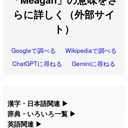
2026-08-06
「
語弊
」のイメージを追加しました
User feedback
らに詳しく（外部サイ
2026-08-06
「
研究熱心
」のイメージを追加しました
User feedback
ト）
2026-08-06
「
禰
」のイメージを追加しました
User feedback
2026-08-06
「
同位
」のイメージを追加しました
User feedback
Googleで調べる
Wikipediaで調べる
2026-08-05
「
蘇連
」を追加しました
User feedback
ChatGPTに尋ねる
Geminiに尋ねる
2026-07-30
「
康哲
」の読み方を追加しました
User feedback
2026-07-24
「
邪鬼
」のイメージを追加しました
User feedback
2026-07-24
「
二匹
」のイメージを追加しました
User feedback
漢字・日本語関連
▶
2026-07-24
「
貮
」のイメージを追加しました
User feedback
漢字の読み方検索、手書き入力、書き順
辞典・いろいろ一覧
▶
練習など、日本語学習に役立つツールを
部首・画数別の漢字一覧、熟語辞典、地
英語関連
▶
2026-07-24
「
誤算
」のイメージを追加しました
User feedback