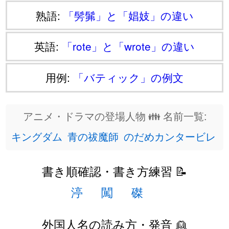
熟語:
「髣髴」と「娼妓」の違い
英語:
「rote」と「wrote」の違い
用例:
「バティック」の例文
アニメ・ドラマの登場人物 👪 名前一覧:
キングダム
青の祓魔師
のだめカンタービレ
書き順確認・書き方練習 📝
渟
闖
磔
外国人名の読み方・発音 👱