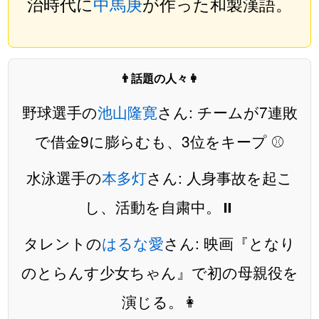
治時代に
中馬庚
が作った和製漢語。
👨話題の人々👩
野球選手の
池山隆寛
さん: チームが7連敗
で借金9に膨らむも、3位をキープ ⚾️
水泳選手の
本多灯
さん: 人身事故を起こ
し、活動を自粛中。⏸️
タレントの
はるな愛
さん: 映画『となり
のとらんす少女ちゃん』で初の母親役を
演じる。👩