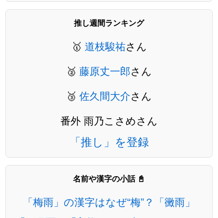
推し週間ランキング
🥇
道枝駿祐
さん
🥈
藤原丈一郎
さん
🥉
佐久間大介
さん
番外 雨乃こさめさん
「推し」を登録
名前や漢字の小話 📓
「梅雨」の漢字はなぜ“梅”？「黴雨」