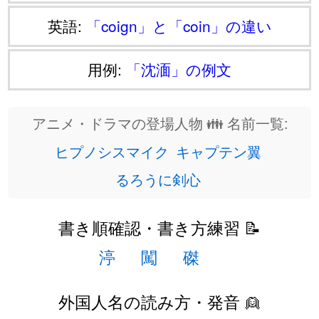
英語:
「coign」と「coin」の違い
用例:
「沈湎」の例文
アニメ・ドラマの登場人物 👪 名前一覧:
ヒプノシスマイク
キャプテン翼
るろうに剣心
書き順確認・書き方練習 📝
渟
闖
磔
外国人名の読み方・発音 👱