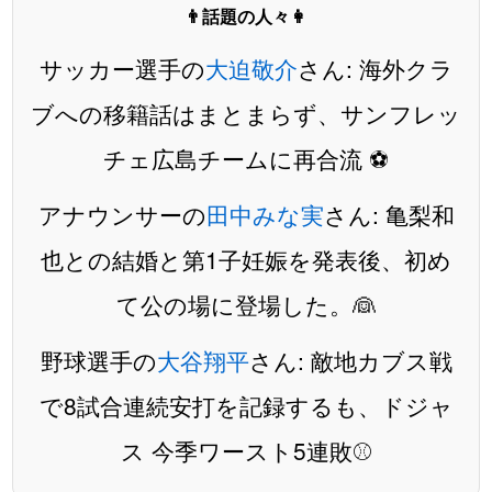
👨話題の人々👩
サッカー選手の
大迫敬介
さん: 海外クラ
ブへの移籍話はまとまらず、サンフレッ
チェ広島チームに再合流 ⚽️
アナウンサーの
田中みな実
さん: 亀梨和
也との結婚と第1子妊娠を発表後、初め
て公の場に登場した。👰
野球選手の
大谷翔平
さん: 敵地カブス戦
で8試合連続安打を記録するも、ドジャ
ス 今季ワースト5連敗⚾️