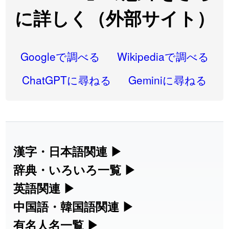
2026-08-06
「
同位
」のイメージを追加しました
User feedback
に詳しく（外部サイト）
2026-08-05
「
蘇連
」を追加しました
User feedback
2026-07-30
「
康哲
」の読み方を追加しました
User feedback
Googleで調べる
Wikipediaで調べる
2026-07-24
「
邪鬼
」のイメージを追加しました
User feedback
ChatGPTに尋ねる
Geminiに尋ねる
2026-07-24
「
二匹
」のイメージを追加しました
User feedback
2026-07-24
「
貮
」のイメージを追加しました
User feedback
2026-07-24
「
誤算
」のイメージを追加しました
User feedback
漢字・日本語関連
▶
漢字の読み方検索、手書き入力、書き順
辞典・いろいろ一覧
▶
2026-07-24
「
堅牢
」のイメージを追加しました
User feedback
練習など、日本語学習に役立つツールを
部首・画数別の漢字一覧、熟語辞典、地
英語関連
▶
2026-07-24
「
睦
」のイメージを追加しました
User feedback
集めています。
名・駅名検索など、各種リファレンスツ
カタカナ語・略語の意味検索、発音記
中国語・韓国語関連
▶
2026-07-24
「
利他
」のイメージを追加しました
User feedback
ールです。
号、リスニング練習など英語学習ツール
中国語のピンイン変換、韓国語の手書き
有名人名一覧
▶
人名漢字辞典 - 読み方検索