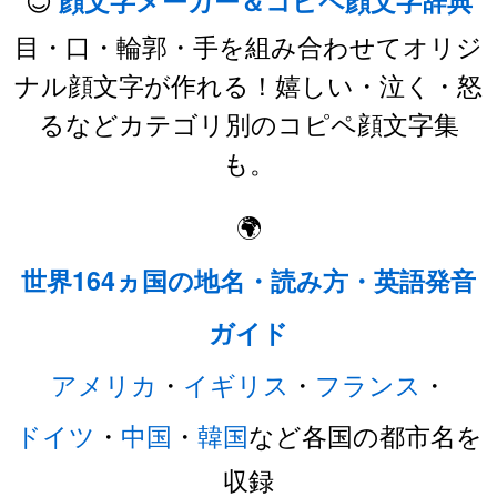
顔文字メーカー＆コピペ顔文字辞典
目・口・輪郭・手を組み合わせてオリジ
ナル顔文字が作れる！嬉しい・泣く・怒
るなどカテゴリ別のコピペ顔文字集
も。
🌍
世界164ヵ国の地名・読み方・英語発音
ガイド
アメリカ
・
イギリス
・
フランス
・
ドイツ
・
中国
・
韓国
など各国の都市名を
収録