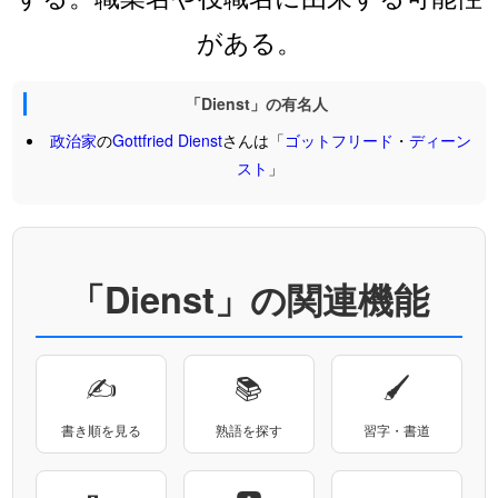
がある。
「Dienst」の有名人
政治家
の
Gottfried
Dienst
さんは「
ゴットフリード
・
ディーン
スト
」
「Dienst」の関連機能
✍
📚
🖌
書き順を見る
熟語を探す
習字・書道