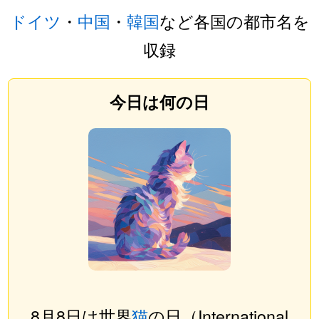
ドイツ
・
中国
・
韓国
など各国の都市名を
収録
今日は何の日
8月8日は世界
猫
の日（International