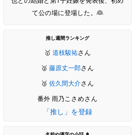
也との結婚と第1子妊娠を発表後、初め
て公の場に登場した。👰
推し週間ランキング
🥇
道枝駿祐
さん
🥈
藤原丈一郎
さん
🥉
佐久間大介
さん
番外 雨乃こさめさん
「推し」を登録
名前や漢字の小話 📓