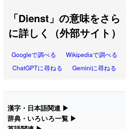
2026-08-06
「
翌朝
」のイメージを追加しました
User feedback
2026-08-06
「
先行
」のイメージを追加しました
User feedback
「Dienst」の意味をさら
2026-08-06
「
語弊
」のイメージを追加しました
User feedback
に詳しく（外部サイト）
2026-08-06
「
研究熱心
」のイメージを追加しました
User feedback
2026-08-06
「
禰
」のイメージを追加しました
User feedback
Googleで調べる
Wikipediaで調べる
2026-08-06
「
同位
」のイメージを追加しました
User feedback
ChatGPTに尋ねる
Geminiに尋ねる
2026-08-05
「
蘇連
」を追加しました
User feedback
2026-07-30
「
康哲
」の読み方を追加しました
User feedback
2026-07-24
「
邪鬼
」のイメージを追加しました
User feedback
漢字・日本語関連
▶
漢字の読み方検索、手書き入力、書き順
辞典・いろいろ一覧
▶
2026-07-24
「
二匹
」のイメージを追加しました
User feedback
練習など、日本語学習に役立つツールを
部首・画数別の漢字一覧、熟語辞典、地
英語関連
▶