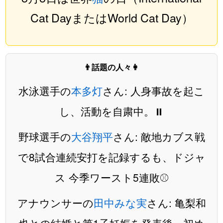
Cat DayまたはWorld Cat Day）
👨話題の人々👩
水泳選手の
本多灯
さん: 人身事故を起こ
し、活動を自粛中。⏸️
野球選手の
大谷翔平
さん: 敵地カブス戦
で8試合連続安打を記録するも、ドジャ
ス 今季ワースト5連敗⚾️
アナウンサーの
田中みな実
さん: 亀梨和