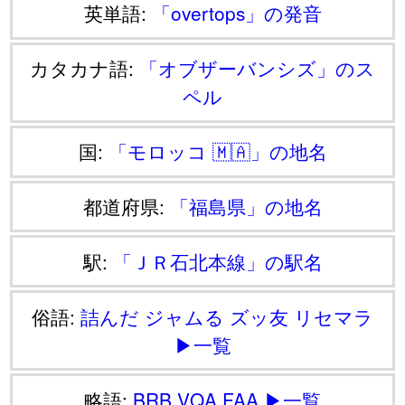
英単語:
「overtops」の発音
カタカナ語:
「オブザーバンシズ」のス
ペル
国:
「モロッコ 🇲🇦」の地名
都道府県:
「福島県」の地名
駅:
「ＪＲ石北本線」の駅名
俗語:
詰んだ
ジャムる
ズッ友
リセマラ
▶一覧
略語:
BRB
VQA
FAA
▶一覧