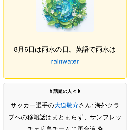
8月6日は雨水の日。英語で雨水は
rainwater
👨話題の人々👩
サッカー選手の
大迫敬介
さん: 海外クラ
ブへの移籍話はまとまらず、サンフレッ
チェ広島チームに再合流 ⚽️