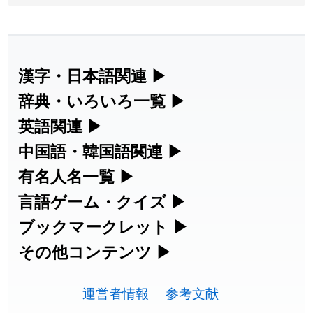
2026-07-22
「
即金
」のイメージを追加しました
User feedback
2026-07-22
「
荊
」のイメージを追加しました
User feedback
2026-07-22
「
短命
」のイメージを追加しました
User feedback
漢字・日本語関連
▶
漢字の読み方検索、手書き入力、書き順
辞典・いろいろ一覧
▶
2026-07-22
「
相対
」のイメージを追加しました
User feedback
練習など、日本語学習に役立つツールを
部首・画数別の漢字一覧、熟語辞典、地
英語関連
▶
2026-07-22
「
悪質
」のイメージを追加しました
User feedback
集めています。
名・駅名検索など、各種リファレンスツ
カタカナ語・略語の意味検索、発音記
中国語・韓国語関連
▶
2026-07-22
「
葦
」のイメージを追加しました
User feedback
ールです。
号、リスニング練習など英語学習ツール
中国語のピンイン変換、韓国語の手書き
有名人名一覧
▶
人名漢字辞典 - 読み方検索
です。
入力など、アジア言語学習ツールです。
2026-07-22
「
水曜日
」のイメージを追加しました
User feedback
海外セレブやスポーツ選手の名前の読み
言語ゲーム・クイズ
▶
部首画数別漢字一覧
手書き漢字入力
方・発音を確認できます。
四字熟語パズルや漢字クイズなど、楽し
ブックマークレット
▶
2026-07-22
「
客足
」のイメージを追加しました
User feedback
カタカナ語の意味・発音・類語辞典
手書き中国語入力 変換ツール
常用漢字一覧
みながら学べるゲームです。
ブラウザに登録して、どのサイトからで
その他コンテンツ
▶
漢字の書き方・書き順 書き取り練習
海外有名人の苗字・名前一覧と発音
2026-07-22
「
洗濯代
」のイメージを追加しました
User feedback
英語の発音記号一覧
ピンイン一覧表
も漢字や英語を検索できる便利ツールで
絵文字の意味、特殊記号の読み方など、
人名用漢字一覧
漢字ゲーム一覧
帳
🔊
2026-07-22
「
一式
」のイメージを追加しました
User feedback
す。
運営者情報
参考文献
その他の便利ツールです。
英単語リスニングテスト
韓国語手書き入力