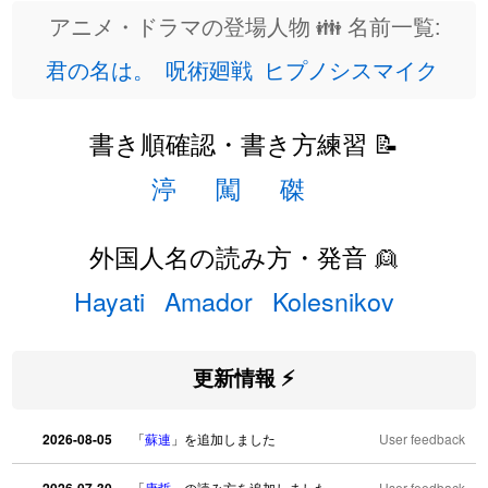
アニメ・ドラマの登場人物 👪 名前一覧:
君の名は。
呪術廻戦
ヒプノシスマイク
書き順確認・書き方練習 📝
渟
闖
磔
外国人名の読み方・発音 👱
Hayati
Amador
Kolesnikov
更新情報 ⚡
2026-08-05
「
蘇連
」を追加しました
User feedback
「
康哲
」の読み方を追加しました
User feedback