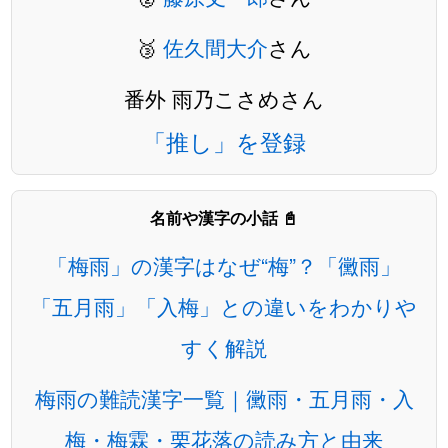
🥉
佐久間大介
さん
番外 雨乃こさめさん
「推し」を登録
名前や漢字の小話 📓
「梅雨」の漢字はなぜ“梅”？「黴雨」
「五月雨」「入梅」との違いをわかりや
すく解説
梅雨の難読漢字一覧｜黴雨・五月雨・入
梅・梅霖・栗花落の読み方と由来