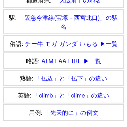
都道府県:
「大阪府」の地名
駅:
「阪急今津線(宝塚－西宮北口)」の駅
名
俗語:
チー牛
モガ
ガンダ
いもる
▶一覧
略語:
ATM
FAA
FIRE
▶一覧
熟語:
「払込」と「払下」の違い
英語:
「climb」と「clime」の違い
用例:
「先天的に」の例文