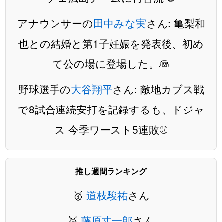
アナウンサーの
田中みな実
さん: 亀梨和
也との結婚と第1子妊娠を発表後、初め
て公の場に登場した。👰
野球選手の
大谷翔平
さん: 敵地カブス戦
で8試合連続安打を記録するも、ドジャ
ス 今季ワースト5連敗⚾️
推し週間ランキング
🥇
道枝駿祐
さん
🥈
藤原丈一郎
さん