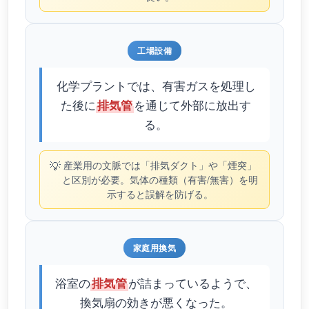
工場設備
化学プラントでは、有害ガスを処理し
た後に
を通じて外部に放出す
排気管
る。
💡
産業用の文脈では「排気ダクト」や「煙突」
と区別が必要。気体の種類（有害/無害）を明
示すると誤解を防げる。
家庭用換気
浴室の
が詰まっているようで、
排気管
換気扇の効きが悪くなった。