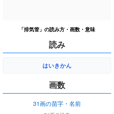
「排気管」の読み方・画数・意味
読み
はいきかん
画数
31画の苗字・名前