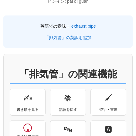
ピンイン: pái qì guǎn
英語での意味：
exhaust pipe
「排気管」の英訳を追加
「排気管」の関連機能
✍
📚
🖌
書き順を見る
熟語を探す
習字・書道
🔤
🅰