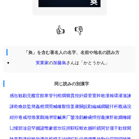
奐
👍
👎
「奐」を含む著名人の名字、名前や地名の読み方
実業家
の
加藤奐
さんは「かとうかん」
同じ読みの別漢字
感
缶
観
勘
完
艦
官
館
寒
管
刊
棺
燗
癇
貫
疳
奸
鐶
菅
寛
幹
敢
漢
翰
環
灌
潅
諫
諌
乾
喚
款
監
簡
姦
柑
澗
莞
喊
瞰
艱
愃
姜
康
關
皖
勸
綸
緘
繝
驩
扞
杆
戡
涵
浣
紺
丱
卷
咸
坩
煥
寰
鸛
瀚
澣
宦
鹹
柬
厂
鑒
渙
顴
鹸
凾
悍
拑
龕
揀
骭
歛
嫻
橄
鑵
凵
懽
邯
淦
蒄
罕
嫺
讙
慳
豢
篏
坎
唍
捍
駻
晥
蚶
欢
撼
旰
鏆
関
甘
彊
干
歓
韓
閑
耿
鳫
觀
漢
烜
晗
加運
侃
棺槨
石油罐
睆
倝
偘
傆
僩
凲
劝
勌
卝
厈
咁
哻
唅
唤