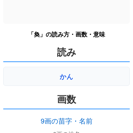
「奐」の読み方・画数・意味
読み
かん
画数
9画の苗字・名前