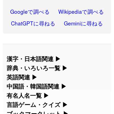
2026-08-06
「
研究熱心
」のイメージを追加しました
User feedback
Googleで調べる
Wikipediaで調べる
2026-08-06
「
禰
」のイメージを追加しました
User feedback
ChatGPTに尋ねる
Geminiに尋ねる
2026-08-06
「
同位
」のイメージを追加しました
User feedback
2026-08-05
「
蘇連
」を追加しました
User feedback
2026-07-30
「
康哲
」の読み方を追加しました
User feedback
漢字・日本語関連
▶
漢字の読み方検索、手書き入力、書き順
辞典・いろいろ一覧
▶
2026-07-24
「
邪鬼
」のイメージを追加しました
User feedback
練習など、日本語学習に役立つツールを
部首・画数別の漢字一覧、熟語辞典、地
英語関連
▶
2026-07-24
「
二匹
」のイメージを追加しました
User feedback
集めています。
名・駅名検索など、各種リファレンスツ
カタカナ語・略語の意味検索、発音記
中国語・韓国語関連
▶
2026-07-24
「
貮
」のイメージを追加しました
User feedback
ールです。
号、リスニング練習など英語学習ツール
中国語のピンイン変換、韓国語の手書き
有名人名一覧
▶
人名漢字辞典 - 読み方検索
です。
入力など、アジア言語学習ツールです。
2026-07-24
「
誤算
」のイメージを追加しました
User feedback
海外セレブやスポーツ選手の名前の読み
言語ゲーム・クイズ
▶
部首画数別漢字一覧
手書き漢字入力
方・発音を確認できます。
四字熟語パズルや漢字クイズなど、楽し
ブックマークレット
▶
2026-07-24
「
堅牢
」のイメージを追加しました
User feedback