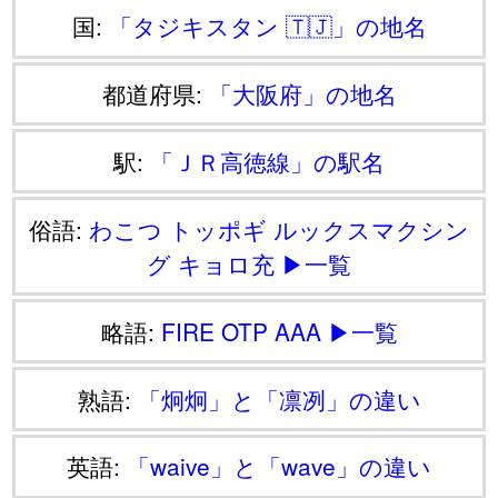
国:
「タジキスタン 🇹🇯」の地名
都道府県:
「大阪府」の地名
駅:
「ＪＲ高徳線」の駅名
俗語:
わこつ
トッポギ
ルックスマクシン
グ
キョロ充
▶一覧
略語:
FIRE
OTP
AAA
▶一覧
熟語:
「炯炯」と「凛冽」の違い
英語:
「waive」と「wave」の違い