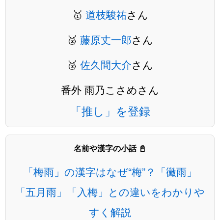
🥇
道枝駿祐
さん
🥈
藤原丈一郎
さん
🥉
佐久間大介
さん
番外 雨乃こさめさん
「推し」を登録
名前や漢字の小話 📓
「梅雨」の漢字はなぜ“梅”？「黴雨」
「五月雨」「入梅」との違いをわかりや
すく解説