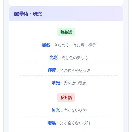
📖
学術・研究
類義語
燦然
：きらめくように輝く様子
光彩
：光と色の美しさ
輝度
：光の強さや明るさ
燐光
：光を放つ現象
反対語
無光
：光がない状態
暗黒
：光が全くない状態