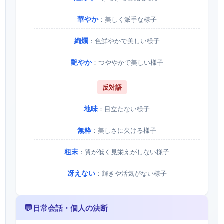
華やか
：美しく派手な様子
絢爛
：色鮮やかで美しい様子
艶やか
：つややかで美しい様子
反対語
地味
：目立たない様子
無粋
：美しさに欠ける様子
粗末
：質が低く見栄えがしない様子
冴えない
：輝きや活気がない様子
💬
日常会話・個人の決断