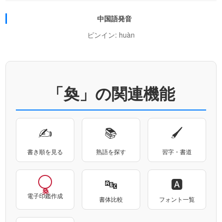
中国語発音
ピンイン: huàn
「奐」の関連機能
✍
📚
🖌
書き順を見る
熟語を探す
習字・書道
🔤
🅰
電子印鑑作成
書体比較
フォント一覧