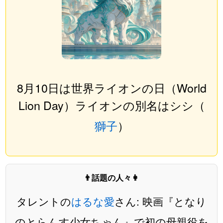
8月10日は世界ライオンの日（World
Lion Day）ライオンの別名はシシ（
獅子
）
👨話題の人々👩
タレントの
はるな愛
さん: 映画『となり
のとらんす少女ちゃん』で初の母親役を