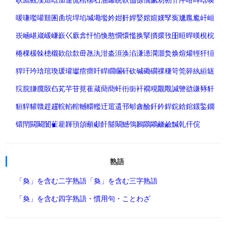
喛
嗛
嚂
嚾
囏
圂
圅
垸
垾
埳
堿
墈
壏
妗
姏
姧
娨
婜
婠
媗
嫨
孯
寏
尲
尶
尷
屽
峘
崁
崡
嵁
嵅
嵈
嵰
嶔
巜
廞
弇
忓
惂
愌
憨
憪
懁
懢
换
掔
摜
擐
攼
昍
晅
晘
暵
梘
梡
棬
棵
楥
榦
槵
櫬
欵
欿
歀
毌
氹
汍
泔
泴
洹
涣
淊
溓
漶
澖
灝
烉
焕
煊
爟
牼
犴
狟
猂
玕
玪
琀
琯
瑍
瑗
瓘
瓛
痯
瘝
盰
睅
瞯
矙
矸
砍
碱
磡
礀
祼
稴
笴
筦
簳
紈
絙
缻
羦
脘
膁
臗
臤
臽
芄
芉
苷
莧
萑
葴
蕑
蕳
虷
衎
衘
衦
襉
覌
覵
覸
諴
譼
谽
豏
豩
豻
貆
貋
貛
贛
趕
趯
輐
輡
輨
轗
轘
轞
迀
逭
遦
邗
郇
酓
醶
釬
鈐
銲
鋎
鋡
錧
鍰
鍳
鐗
镮
閈
闗
闞
闤
雈
雚
韗
頇
頜
顄
顑
飦
鬜
鬫
鱤
鳹
鶼
鷳
鷴
鹻
鹼
黬
乹
仠
俒
熟語
「奐」を含む二字熟語
「奐」を含む三字熟語
「奐」を含む四字熟語・慣用句・ことわざ