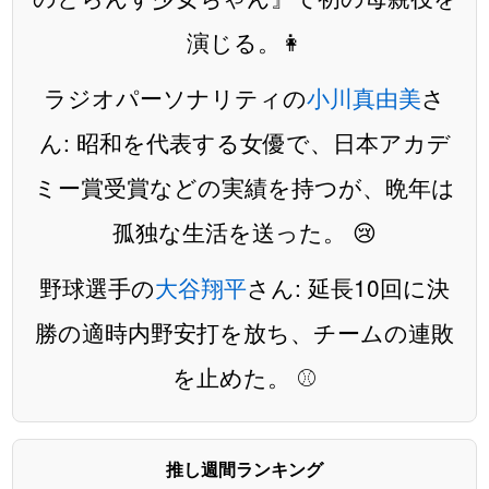
演じる。👩
ラジオパーソナリティの
小川真由美
さ
ん: 昭和を代表する女優で、日本アカデ
ミー賞受賞などの実績を持つが、晩年は
孤独な生活を送った。 😢
野球選手の
大谷翔平
さん: 延長10回に決
勝の適時内野安打を放ち、チームの連敗
を止めた。 ⚾
推し週間ランキング