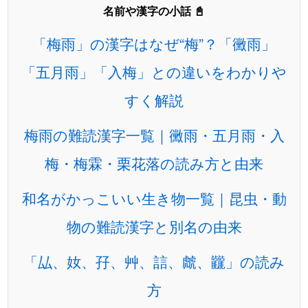
名前や漢字の小話 📓
「梅雨」の漢字はなぜ“梅”？「黴雨」
「五月雨」「入梅」との違いをわかりや
すく解説
梅雨の難読漢字一覧｜黴雨・五月雨・入
梅・梅霖・栗花落の読み方と由来
和名がかっこいい生き物一覧｜昆虫・動
物の難読漢字と別名の由来
「厸、奻、孖、艸、誩、虤、龖」の読み
方