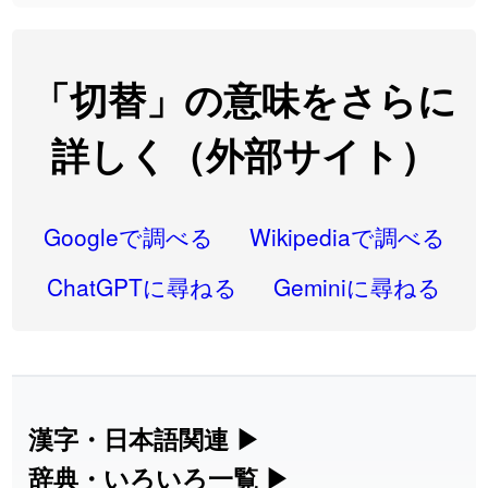
2026-08-06
「
翌朝
」のイメージを追加しました
User feedback
2026-08-06
「
先行
」のイメージを追加しました
User feedback
「切替」の意味をさらに
2026-08-06
「
語弊
」のイメージを追加しました
User feedback
詳しく（外部サイト）
2026-08-06
「
研究熱心
」のイメージを追加しました
User feedback
2026-08-06
「
禰
」のイメージを追加しました
User feedback
Googleで調べる
Wikipediaで調べる
2026-08-06
「
同位
」のイメージを追加しました
User feedback
ChatGPTに尋ねる
Geminiに尋ねる
2026-08-05
「
蘇連
」を追加しました
User feedback
2026-07-30
「
康哲
」の読み方を追加しました
User feedback
2026-07-24
「
邪鬼
」のイメージを追加しました
User feedback
漢字・日本語関連
▶
漢字の読み方検索、手書き入力、書き順
辞典・いろいろ一覧
▶
2026-07-24
「
二匹
」のイメージを追加しました
User feedback