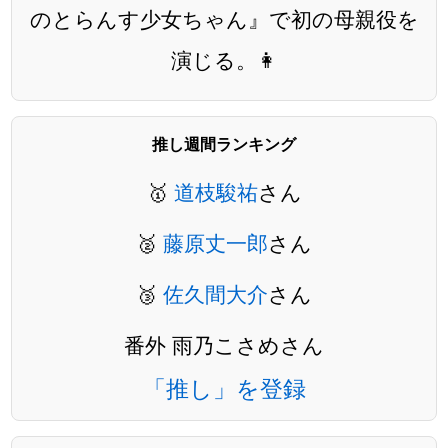
のとらんす少女ちゃん』で初の母親役を
演じる。👩
推し週間ランキング
🥇
道枝駿祐
さん
🥈
藤原丈一郎
さん
🥉
佐久間大介
さん
番外 雨乃こさめさん
「推し」を登録