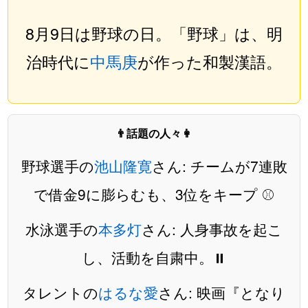
8月9日は野球の日。「野球」は、明
治時代に
中馬庚
が作った和製漢語。
👨話題の人々👩
野球選手の
池山隆寛
さん: チームが7連敗
で借金9に膨らむも、3位をキープ ⚾️
水泳選手の
本多灯
さん: 人身事故を起こ
し、活動を自粛中。⏸️
タレントの
はるな愛
さん: 映画『となり