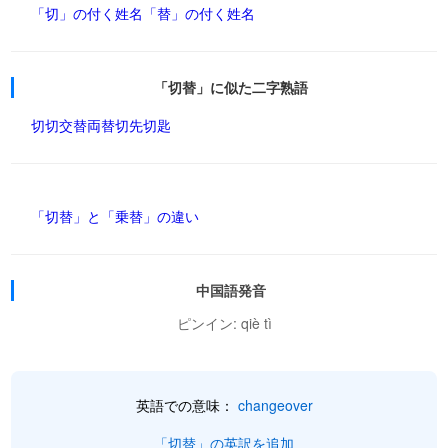
「切」の付く姓名
「替」の付く姓名
「切替」に似た二字熟語
切切
交替
両替
切先
切匙
「切替」と「乗替」の違い
中国語発音
ピンイン: qiè tì
英語での意味：
changeover
「切替」の英訳を追加